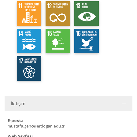
İletişim
E-posta
mustafa.genc@erdogan.edu.tr
Web Sayfası