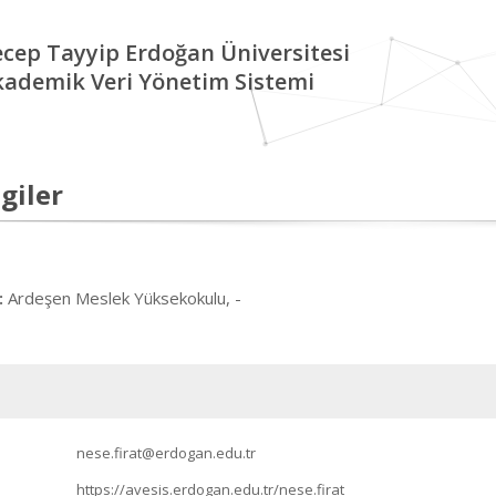
cep Tayyip Erdoğan Üniversitesi
kademik Veri Yönetim Sistemi
giler
Ardeşen Meslek Yüksekokulu, -
:
nese.firat@erdogan.edu.tr
https://avesis.erdogan.edu.tr/nese.firat