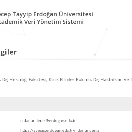
cep Tayyip Erdoğan Üniversitesi
kademik Veri Yönetim Sistemi
giler
Diş Hekimliği Fakültesi, Klinik Bilimler Bölümü, Diş Hastalıkları Ve
:
nidanur.deniz@erdogan.edu.tr
https://avesis.erdogan.edu.tr/nidanur.deniz