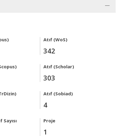
pus)
Atıf (WoS)
342
Scopus)
Atıf (Scholar)
303
TrDizin)
Atıf (Sobiad)
4
f Sayısı
Proje
1