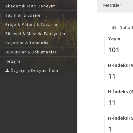
Metrikler
Akademik İdari Deneyim
Yayınlar & Eserler
Proje & Patent & Tasarım
Daha 
Bilimsel & Mesleki Faaliyetler
Yayın
Başarılar & Tanınırlık
101
Duyurular & Dokümanlar
İletişim
H-İndeks (
Özgeçmiş Dosyası İndir
11
H-İndeks (
11
H-İndeks (
1