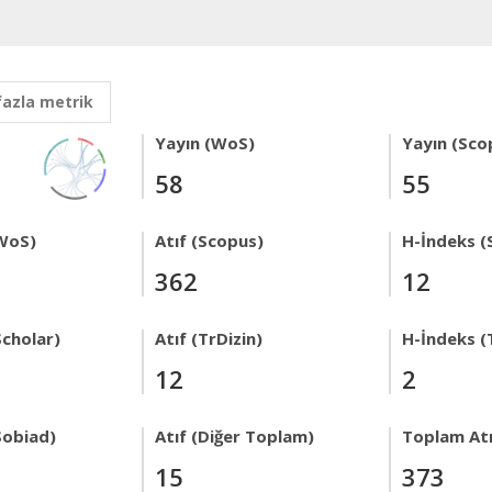
fazla metrik
Yayın (WoS)
Yayın (Sco
58
55
WoS)
Atıf (Scopus)
H-İndeks (
362
12
Scholar)
Atıf (TrDizin)
H-İndeks (
12
2
Sobiad)
Atıf (Diğer Toplam)
Toplam Atı
15
373