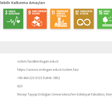
lebilir Kalkınma Amaçları
ozlem.faiz@erdogan.edu.tr
https://avesis.erdogan.edu.tr/ozlem.faiz
+90 464 223 6123
Dahili: 3852
623
Recep Tayyip Erdoğan Üniversitesi,Fen-Edebiyat Fakültesi, Kim