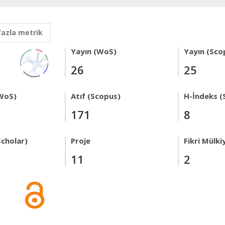
fazla metrik
Yayın (WoS)
Yayın (Sco
26
25
WoS)
Atıf (Scopus)
H-İndeks (
171
8
Scholar)
Proje
Fikri Mülki
11
2