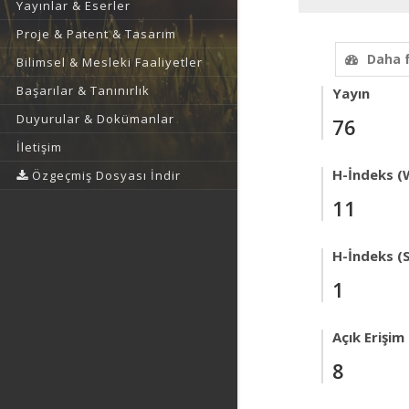
Yayınlar & Eserler
Proje & Patent & Tasarım
Daha 
Bilimsel & Mesleki Faaliyetler
Başarılar & Tanınırlık
Yayın
Duyurular & Dokümanlar
76
İletişim
H-İndeks (
Özgeçmiş Dosyası İndir
11
H-İndeks (
1
Açık Erişim
8