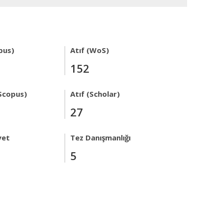
pus)
Atıf (WoS)
152
Scopus)
Atıf (Scholar)
27
yet
Tez Danışmanlığı
5