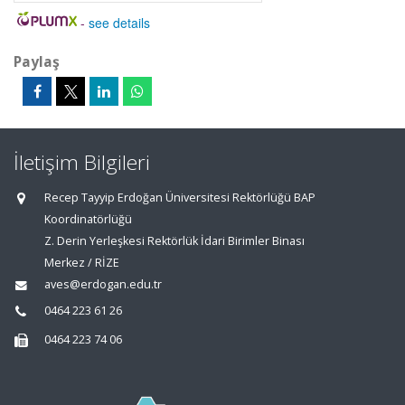
-
see details
Paylaş
İletişim Bilgileri
Recep Tayyip Erdoğan Üniversitesi Rektörlüğü BAP
Koordinatörlüğü
Z. Derin Yerleşkesi Rektörlük İdari Birimler Binası
Merkez / RİZE
aves@erdogan.edu.tr
0464 223 61 26
0464 223 74 06