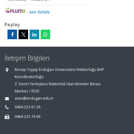
-
see details
Paylaş
İletişim Bilgileri
Recep Tayyip Erdoğan Üniversitesi Rektörlüğü BAP
Koordinatörlüğü
Z. Derin Yerleşkesi Rektörlük İdari Birimler Binası
Merkez / RİZE
aves@erdogan.edu.tr
0464 223 61 26
0464 223 74 06