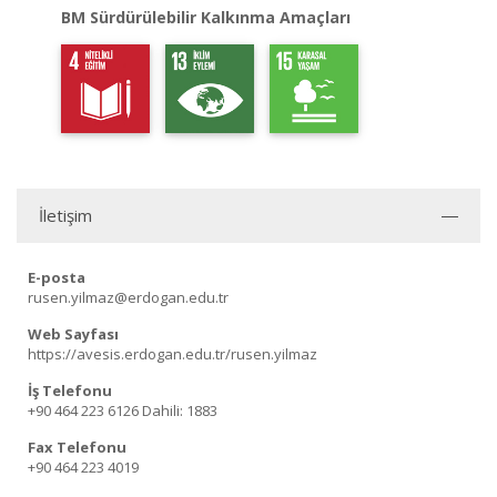
BM Sürdürülebilir Kalkınma Amaçları
İletişim
E-posta
rusen.yilmaz@erdogan.edu.tr
Web Sayfası
https://avesis.erdogan.edu.tr/rusen.yilmaz
İş Telefonu
+90 464 223 6126
Dahili: 1883
Fax Telefonu
+90 464 223 4019