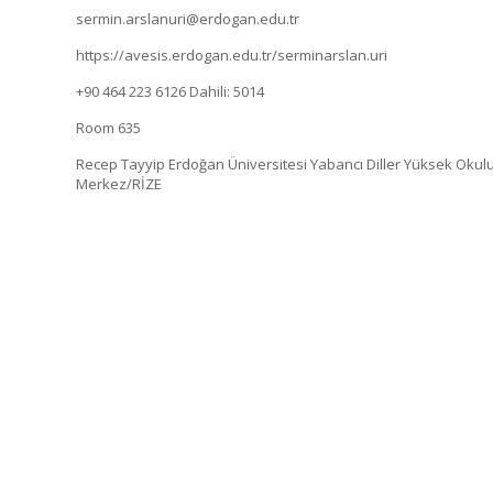
sermin.arslanuri@erdogan.edu.tr
https://avesis.erdogan.edu.tr/serminarslan.uri
+90 464 223 6126
Dahili: 5014
Room 635
Recep Tayyip Erdoğan Üniversitesi Yabancı Diller Yüksek Okulu 
Merkez/RİZE