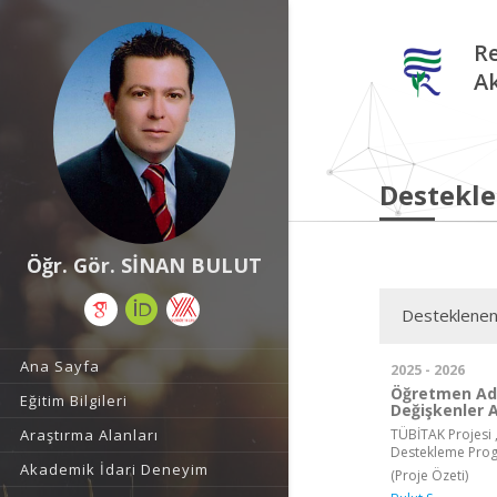
Re
A
Destekle
Öğr. Gör. SİNAN BULUT
Desteklenen
Ana Sayfa
2025 - 2026
Öğretmen Aday
Eğitim Bilgileri
Değişkenler 
TÜBİTAK Projesi ,
Araştırma Alanları
Destekleme Pro
Akademik İdari Deneyim
(Proje Özeti)