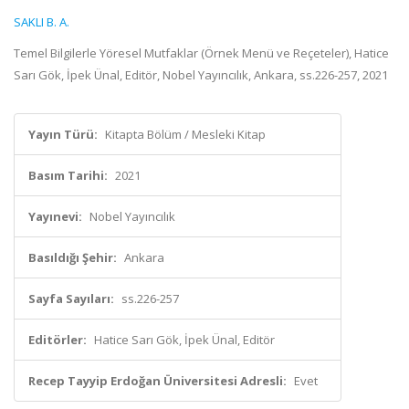
SAKLI B. A.
Temel Bilgilerle Yöresel Mutfaklar (Örnek Menü ve Reçeteler), Hatice
Sarı Gök, İpek Ünal, Editör, Nobel Yayıncılık, Ankara, ss.226-257, 2021
Yayın Türü:
Kitapta Bölüm / Mesleki Kitap
Basım Tarihi:
2021
Yayınevi:
Nobel Yayıncılık
Basıldığı Şehir:
Ankara
Sayfa Sayıları:
ss.226-257
Editörler:
Hatice Sarı Gök, İpek Ünal, Editör
Recep Tayyip Erdoğan Üniversitesi Adresli:
Evet