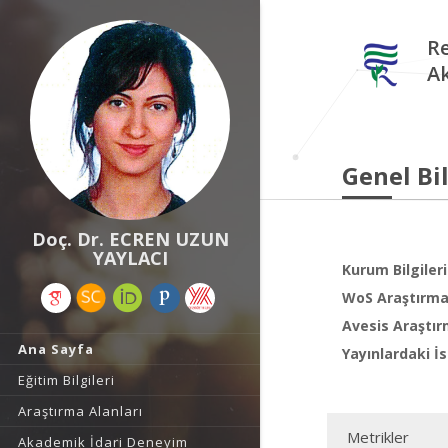
Re
A
Genel Bil
Doç. Dr. ECREN UZUN
YAYLACI
Kurum Bilgileri
WoS Araştırma 
Avesis Araştır
Ana Sayfa
Yayınlardaki İs
Eğitim Bilgileri
Araştırma Alanları
Metrikler
Akademik İdari Deneyim