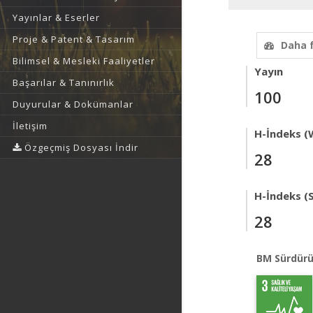
Yayınlar & Eserler
Proje & Patent & Tasarım
Daha 
Bilimsel & Mesleki Faaliyetler
Yayın
Başarılar & Tanınırlık
100
Duyurular & Dokümanlar
İletişim
H-İndeks (
Özgeçmiş Dosyası İndir
28
H-İndeks (
28
BM Sürdürü