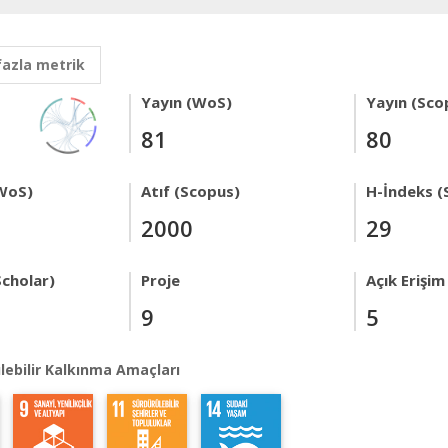
fazla metrik
Yayın (WoS)
Yayın (Sco
81
80
WoS)
Atıf (Scopus)
H-İndeks (
2000
29
Scholar)
Proje
Açık Erişim
9
5
lebilir Kalkınma Amaçları