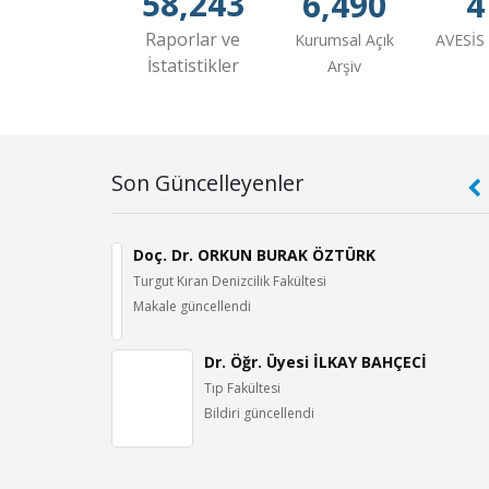
58,243
6,490
4
Raporlar ve
Kurumsal Açık
AVESİS 
İstatistikler
Arşiv
Son Güncelleyenler
ğrultusunda Havayolu İşletmelerinin İklim Değişikliği ile Mücad
 EMİNOĞLU
Doç. Dr. ORKUN BURAK ÖZTÜRK
Turgut Kıran Denizcilik Fakültesi
Makale güncellendi
.519-541, 2026 (TRDizin)
Dr. Öğr. Üyesi İLKAY BAHÇECİ
Tıp Fakültesi
i Atıklarından Çeşitli Çözücülerle Ekstrakt Elde Edilmesi ve Ah
Bildiri güncellendi
kisi
isi
, cilt.27, sa.2, ss.1-11, 2026 (TRDizin)