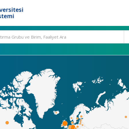
ersitesi
stemi