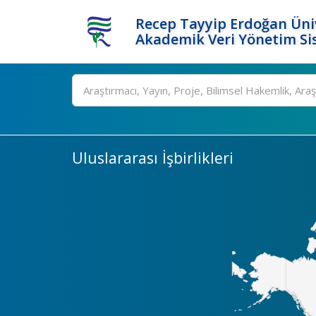
Recep Tayyip Erdoğan Üniv
Akademik Veri Yönetim Si
Ara
Uluslararası İşbirlikleri