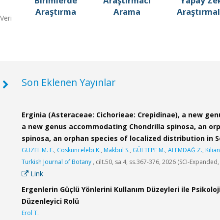
Birimlerde
Araştırmacı
Yapay Ze
Araştırma
Arama
Araştırmal
Veri
Son Eklenen Yayınlar
ele
Dr. Öğr. Üyesi FEDAİ KABADAYI
Erginia (Asteraceae: Cichorieae: Crepidinae), a new gen
Dr. Ö
a new genus accommodating Chondrilla spinosa, an or
Eğitim Fakültesi
Mühendi
Bildiri güncellendi
spinosa, an orphan species of localized distribution in
Bilimse
GUZEL M. E.
,
Coskuncelebi K.
,
Makbul S.
,
GÜLTEPE M.
,
ALEMDAĞ Z.
,
Kilian
Turkish Journal of Botany
, cilt.50, sa.4, ss.367-376, 2026 (SCI-Expanded
Prof. Dr. YASEMİN BAKİ
Doç. 
Link
Eğitim Fakültesi
Eğitim F
şabın
Proje güncellendi
Bilimse
Ergenlerin Güçlü Yönlerini Kullanım Düzeyleri ile Psikoloj
Düzenleyici Rolü
Erol T.