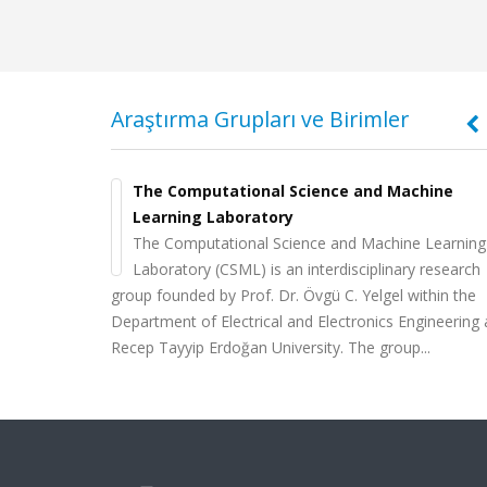
Araştırma Grupları ve Birimler
eme
Araştırma Grubu Web Sitesi Kullanımı
E AND CYBER
The Computational Science and Machine
 (AISEC)
Learning Laboratory
 Bilim ve Açık
AVESİS Araştırma Grupları Modülü, araştırma grupla
and Cyber
The Computational Science and Machine Learning
sitelerde
kendileri tarafından yönetilen dinamik web sayfaları
ory was
Laboratory (CSML) is an interdisciplinary research
Arşiv Sistemi
sağlamaktadır. Araştırma gruplarının AVESİS sayfalar
ch in the fields
group founded by Prof. Dr. Övgü C. Yelgel within the
ik arşiv
uluslararası harmanlarca taranmakta, grupların
ty and to
Department of Electrical and Electronics Engineering 
ını oku
görünürlükleri ve tanınırlıkları bu sayed...
Devamını o
laboratory
Recep Tayyip Erdoğan University. The group...