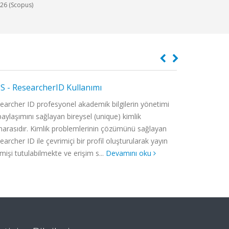
2026 (Scopus)
 - ResearcherID Kullanımı
ORCID Numar
an Çalışmaları
Mikroplastik Araşt
an Çalışmaları Araştırma Grubu, Recep Tayyip
Mikroplastik araştırma
earcher ID profesyonel akademik bilgilerin yönetimi
YÖK Başkanlığı
 Üniversitesi bünyesinde kurulmuş,siyaset
eden en büyük çevrese
paylaşımını sağlayan bireysel (unique) kimlik
Erişim” çalışm
e uluslararası ilişkiler odaklıbir akademik
plastiklerin (nano-,m
arasıdır. Kimlik problemlerinin çözümünü sağlayan
Uluslararası S
rubudur. Grup, Gürcistan’ın iç ve dış
dağılımı, olası kaynaklarını,
earcher ID ile çevrimiçi bir profil oluşturularak yayın
kurulması ve t
air derinlemesine, disiplinlerarası ...
saha ve laboratuvar çalış
mişi tutulabilmekte ve erişim s...
Devamını oku
kayıtlarının ilgi