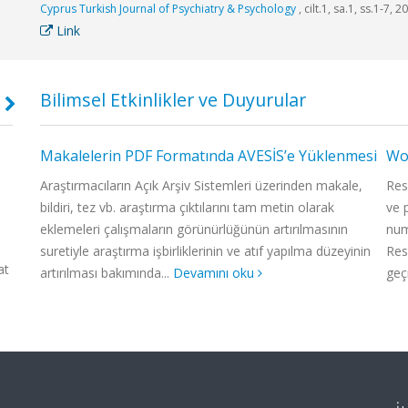
Cyprus Turkish Journal of Psychiatry & Psychology
, cilt.1, sa.1, ss.1-7, 
Link
Bilimsel Etkinlikler ve Duyurular
Makalelerin PDF Formatında AVESİS’e Yüklenmesi
WoS
Destinasyon Yönetimi
Gürcist
Recep Tayyip Erdoğan Üniversitesi'nin turizm ve
Gürcist
rına
Araştırmacıların Açık Arşiv Sistemleri üzerinden makale,
Res
bölgesel kalkınma vizyonu çerçevesinde kurulan
Erdoğan
bildiri, tez vb. araştırma çıktılarını tam metin olarak
ve 
Destinasyon Yönetimi Araştırma Grubu, destinasyon
bilimi v
ı
eklemeleri çalışmaların görünürlüğünün artırılmasının
num
yönetimi alanında bilimsel bilgi üretmeyi ve bu bilgiyi
araştırma g
suretiyle araştırma işbirliklerinin ve atıf yapılma düzeyinin
Res
at
sektörle paylaşarak bölgesel kalkınmaya katkıda b...
siyasetine d
ku
artırılması bakımında...
Devamını oku
geç