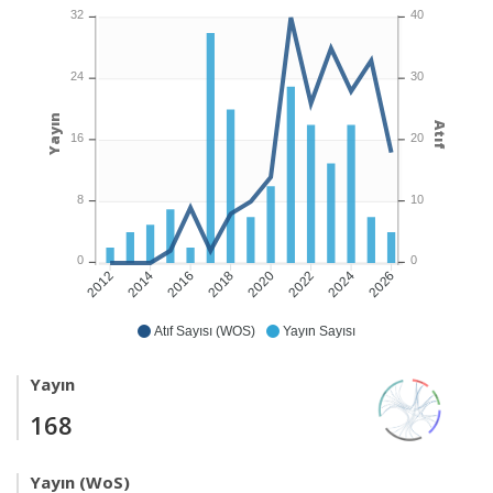
32
40
24
30
Yayın
Atıf
16
20
8
10
0
0
2014
2016
2018
2020
2022
2024
2026
2012
Atıf Sayısı (WOS)
Yayın Sayısı
Yayın
168
Yayın (WoS)