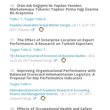
16.
Ürün Adı Değişimi ile Yapılan Yeniden
Markalamaya Tüketici Tepkisi: Pirina Yağı Üzerine
Bir Araştırma
Toklu İ. T.
,
Tuygun Toklu A.
Anadolu Üniversitesi Sosyal Bilimler Dergisi
, cilt.17, ss.91-107,
2017 (TRDizin)
17.
The Effect of Enterprise Location on Export
Performance: A Research on Turkish Exporters
Tuygun Toklu A.
,
Toklu İ. T.
TIJ's Research Journal of Economics & Business Studies
, cilt.6,
ss.22-29, 2017 (Hakemli Dergi)
18.
Improving Organisational Performance with
Balanced Scorecard inHumanitarian Logistics: A
Proposal for Key Performance Indicators
Tuygun Toklu A.
International Journal of Academic Research in Accounting,
Finance and Management Sciences
, cilt.7, ss.131-137, 2017
(Hakemli Dergi)
19.
Effects of Occupational Health and Safety