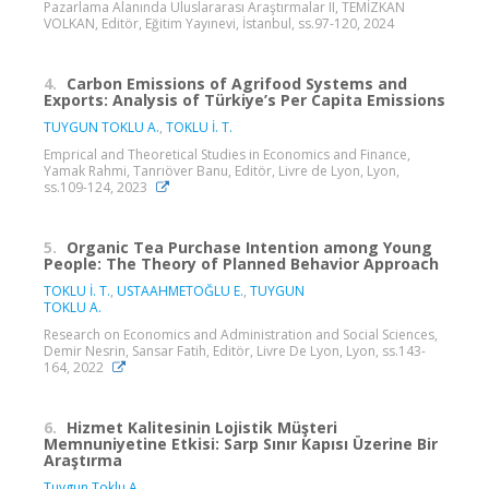
Pazarlama Alanında Uluslararası Araştırmalar II, TEMİZKAN
VOLKAN, Editör, Eğitim Yayınevi, İstanbul, ss.97-120, 2024
4.
Carbon Emissions of Agrifood Systems and
Exports: Analysis of Türkiye’s Per Capita Emissions
TUYGUN TOKLU A.
,
TOKLU İ. T.
Emprical and Theoretical Studies in Economics and Finance,
Yamak Rahmi, Tanrıöver Banu, Editör, Livre de Lyon, Lyon,
ss.109-124, 2023
5.
Organic Tea Purchase Intention among Young
People: The Theory of Planned Behavior Approach
TOKLU İ. T.
,
USTAAHMETOĞLU E.
,
TUYGUN
TOKLU A.
Research on Economics and Administration and Social Sciences,
Demir Nesrin, Sansar Fatih, Editör, Livre De Lyon, Lyon, ss.143-
164, 2022
6.
Hizmet Kalitesinin Lojistik Müşteri
Memnuniyetine Etkisi: Sarp Sınır Kapısı Üzerine Bir
Araştırma
Tuygun Toklu A.