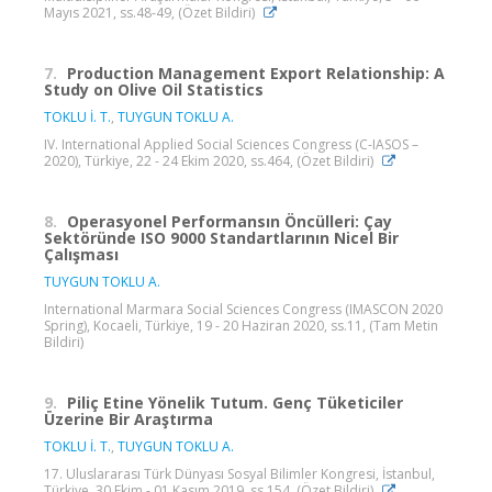
Mayıs 2021, ss.48-49, (Özet Bildiri)
7.
Production Management Export Relationship: A
Study on Olive Oil Statistics
TOKLU İ. T.
,
TUYGUN TOKLU A.
IV. International Applied Social Sciences Congress (C-IASOS –
2020), Türkiye, 22 - 24 Ekim 2020, ss.464, (Özet Bildiri)
8.
Operasyonel Performansın Öncülleri: Çay
Sektöründe ISO 9000 Standartlarının Nicel Bir
Çalışması
TUYGUN TOKLU A.
International Marmara Social Sciences Congress (IMASCON 2020
Spring), Kocaeli, Türkiye, 19 - 20 Haziran 2020, ss.11, (Tam Metin
Bildiri)
9.
Piliç Etine Yönelik Tutum. Genç Tüketiciler
Üzerine Bir Araştırma
TOKLU İ. T.
,
TUYGUN TOKLU A.
17. Uluslararası Türk Dünyası Sosyal Bilimler Kongresi, İstanbul,
Türkiye, 30 Ekim - 01 Kasım 2019, ss.154, (Özet Bildiri)