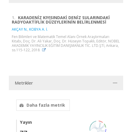
1.
KARADENİZ KIYISINDAKİ DENİZ SULARINDAKİ
RADYOAKTİFLİK DÜZEYLERİNİN BELİRLENMESİ
AKÇAY N.
,
KOBYA A. İ.
Fen Bilimleri ve Matematik Temel Alanı Örnek Araştırmaları
Kitabı, Doç. Dr. Ali Yakar, Doç. Dr. Hüseyin Topaklı, Editör, NOBEL
AKADEMİK YAYINCILIK EĞİTİM DANIŞMANLIK TİC. LTD.ŞTİ, Ankara,
ss.115-122, 2018
Metrikler
Daha fazla metrik
Yayın