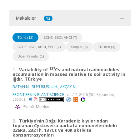
Makaleler
12
Tümü (12)
SCI-E, SSCI, AHCI (7)
SCI-E, SSCI, AHCI, ESCI (7)
Scopus (8)
TRDizin (3)
Diğer Yayınlar (1)
137
1.
Variability of
Cs and natural radionuclides
accumulation in mosses relative to soil activity in
Iğdır, Türkiye
BATAN N.
,
BÜYÜKUSLU H.
,
AKÇAY N.
FRONTIERS IN PLANT SCIENCE
, cilt.17, 2026 (SCI-Expanded,
Scopus)
PlumX Metrics
2.
Türkiye’nin Doğu Karadeniz kıyılarından
toplanan Cystoseira barbata numunelerindeki
226Ra, 232Th, 137Cs ve 40K aktivite
konsantrasyonları