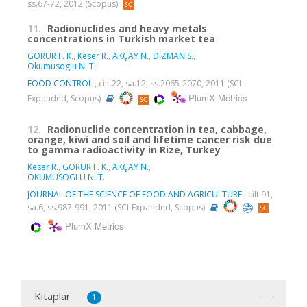
ss.67-72, 2012 (Scopus)
11.
Radionuclides and heavy metals
concentrations in Turkish market tea
GORUR F. K.
,
Keser R.
,
AKÇAY N.
,
DİZMAN S.
,
Okumusoglu N. T.
FOOD CONTROL
, cilt.22, sa.12, ss.2065-2070, 2011 (SCI-
PlumX Metrics
Expanded, Scopus)
12.
Radionuclide concentration in tea, cabbage,
orange, kiwi and soil and lifetime cancer risk due
to gamma radioactivity in Rize, Turkey
Keser R.
,
GORUR F. K.
,
AKÇAY N.
,
OKUMUSOGLU N. T.
JOURNAL OF THE SCIENCE OF FOOD AND AGRICULTURE
, cilt.91,
sa.6, ss.987-991, 2011 (SCI-Expanded, Scopus)
PlumX Metrics
Kitaplar
1