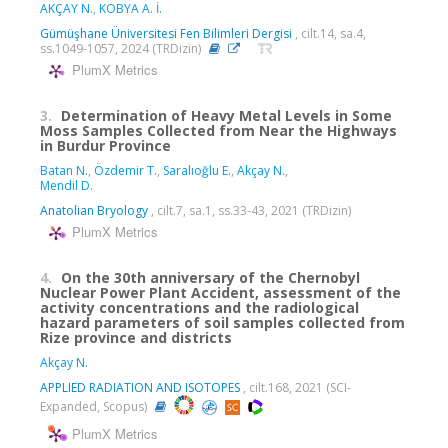
AKÇAY N.
,
KOBYA A. İ.
Gümüşhane Üniversitesi Fen Bilimleri Dergisi
, cilt.14, sa.4,
ss.1049-1057, 2024 (TRDizin)
PlumX Metrics
3.
Determination of Heavy Metal Levels in Some
Moss Samples Collected from Near the Highways
in Burdur Province
Batan N.
,
Özdemir T.
,
Saralıoğlu E.
,
Akçay N.
,
Mendil D.
Anatolian Bryology
, cilt.7, sa.1, ss.33-43, 2021 (TRDizin)
PlumX Metrics
4.
On the 30th anniversary of the Chernobyl
Nuclear Power Plant Accident, assessment of the
activity concentrations and the radiological
hazard parameters of soil samples collected from
Rize province and districts
Akçay N.
APPLIED RADIATION AND ISOTOPES
, cilt.168, 2021 (SCI-
Expanded, Scopus)
PlumX Metrics