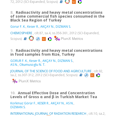
72, 2012 (SCI-Expanded, Scopus)
8.
Radioactivity and heavy metal concentrations
of some commercial fish species consumed in the
Black Sea Region of Turkey
Gorur F. K.
,
Keser R.
,
AKÇAY N.
,
DİZMAN S.
CHEMOSPHERE
, cilt.87, sa.4, ss.356-361, 2012 (SCI-Expanded,
PlumX Metrics
Scopus)
9.
Radioactivity and heavy metal concentrations
in food samples from Rize, Turkey
GORUR F. K.
,
Keser R.
,
AKÇAY N.
,
DİZMAN S.
,
AS N.
,
Okumusoglu N. T.
JOURNAL OF THE SCIENCE OF FOOD AND AGRICULTURE
, cilt.92,
sa.2, ss.307-312, 2012 (SCI-Expanded, Scopus)
PlumX Metrics
10.
Annual Effective Dose and Concentration
Levels of Gross α and β in Turkish Market Tea
Korkmaz Görür F.
,
KESER R.
,
AKÇAY N.
,
AS N.
,
DİZMAN S.
INTERNATIONAL JOURNAL OF RADIATION RESEARCH
, cilt.10, sa.2,