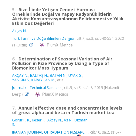
5.
Rize İlinde Yetişen Cennet Hurması
Örneklerinde Doğal ve Yapay Radyonüklitlerin
Aktivite Konsantrasyonlarının Belirlenmesi ve Yıllık
Etkin Doz Değerleri
Akçay N.
Türk Tarım ve Doğa Bilimleri Dergisi
, cilt.7, sa.3, ss.540-554, 2020
PlumX Metrics
(TRDizin)
6.
Determination of Seasonal Variation of Air
Pollution in Rize Province by Using a Type of
Biomonitor Moss Hypnum
AKÇAY N.
,
BALTAŞ H.
,
BATAN N.
,
UYAR G.
,
YANGIN S.
,
KARAYILAN M.
, et al.
Journal of Technical Sciences
, cilt.9, sa.3, ss.1-8, 2019 (Hakemli
PlumX Metrics
Dergi)
7.
Annual effective dose and concentration levels
of gross alpha and beta in Turkish market tea
Gorur F. K.
,
Keser R.
,
Akcay N.
,
As N.
,
Dizman
S.
IRANIAN JOURNAL OF RADIATION RESEARCH
, cilt.10, sa.2, ss.67-