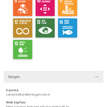
İletişim
E-posta
samet.kalkan@erdogan.edu.tr
Web Sayfası
https://avesis.erdogan.edu.tr/samet.kalkan