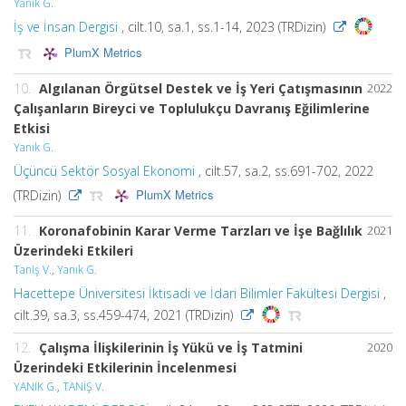
Yanık G.
İş ve İnsan Dergisi
, cilt.10, sa.1, ss.1-14, 2023 (TRDizin)
PlumX Metrics
10.
Algılanan Örgütsel Destek ve İş Yeri Çatışmasının
2022
Çalışanların Bireyci ve Toplulukçu Davranış Eğilimlerine
Etkisi
Yanık G.
Üçüncü Sektör Sosyal Ekonomi
, cilt.57, sa.2, ss.691-702, 2022
PlumX Metrics
(TRDizin)
11.
Koronafobinin Karar Verme Tarzları ve İşe Bağlılık
2021
Üzerindeki Etkileri
Taniş V.
,
Yanık G.
Hacettepe Üniversitesi İktisadi ve İdari Bilimler Fakültesi Dergisi
,
cilt.39, sa.3, ss.459-474, 2021 (TRDizin)
12.
Çalışma İlişkilerinin İş Yükü ve İş Tatmini
2020
Üzerindeki Etkilerinin İncelenmesi
YANIK G.
,
TANİŞ V.