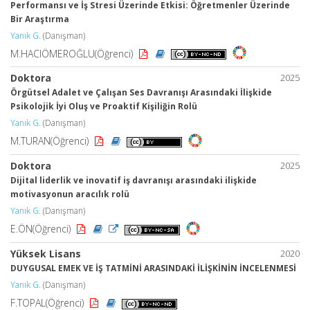
Performansı ve İş Stresi Üzerinde Etkisi: Öğretmenler Üzerinde
Bir Araştırma
Yanık G.
(Danışman)
M.HACIÖMEROĞLU(Öğrenci)
Doktora
2025
Örgütsel Adalet ve Çalışan Ses Davranışı Arasındaki İlişkide
Psikolojik İyi Oluş ve Proaktif Kişiliğin Rolü
Yanık G.
(Danışman)
M.TURAN(Öğrenci)
Doktora
2025
Dijital liderlik ve inovatif iş davranışı arasındaki ilişkide
motivasyonun aracılık rolü
Yanık G.
(Danışman)
E.ÖN(Öğrenci)
Yüksek Lisans
2020
DUYGUSAL EMEK VE İŞ TATMİNİ ARASINDAKİ İLİŞKİNİN İNCELENMESİ
Yanık G.
(Danışman)
F.TOPAL(Öğrenci)