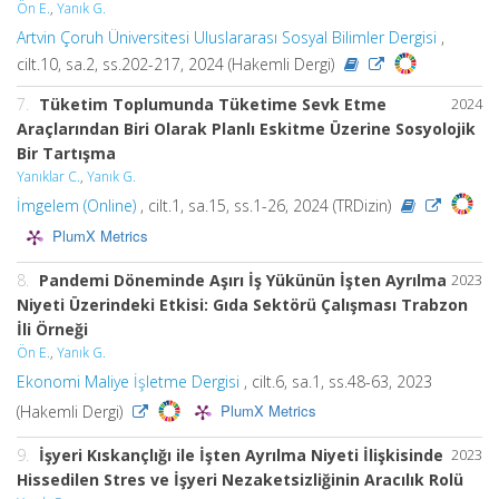
Ön E.
,
Yanık G.
Artvin Çoruh Üniversitesi Uluslararası Sosyal Bilimler Dergisi
,
cilt.10, sa.2, ss.202-217, 2024 (Hakemli Dergi)
7.
Tüketim Toplumunda Tüketime Sevk Etme
2024
Araçlarından Biri Olarak Planlı Eskitme Üzerine Sosyolojik
Bir Tartışma
Yanıklar C.
,
Yanık G.
İmgelem (Online)
, cilt.1, sa.15, ss.1-26, 2024 (TRDizin)
PlumX Metrics
8.
Pandemi Döneminde Aşırı İş Yükünün İşten Ayrılma
2023
Niyeti Üzerindeki Etkisi: Gıda Sektörü Çalışması Trabzon
İli Örneği
Ön E.
,
Yanık G.
Ekonomi Maliye İşletme Dergisi
, cilt.6, sa.1, ss.48-63, 2023
PlumX Metrics
(Hakemli Dergi)
9.
İşyeri Kıskançlığı ile İşten Ayrılma Niyeti İlişkisinde
2023
Hissedilen Stres ve İşyeri Nezaketsizliğinin Aracılık Rolü