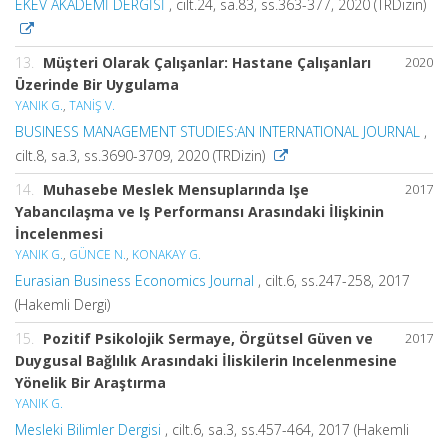
EKEV AKADEMİ DERGİSİ
, cilt.24, sa.83, ss.363-377, 2020 (TRDizin)
13.
Müşteri Olarak Çalışanlar: Hastane Çalışanları
2020
Üzerinde Bir Uygulama
YANIK G.
,
TANİŞ V.
BUSINESS MANAGEMENT STUDIES:AN INTERNATIONAL JOURNAL
,
cilt.8, sa.3, ss.3690-3709, 2020 (TRDizin)
14.
Muhasebe Meslek Mensuplarında Işe
2017
Yabancılaşma ve Iş Performansı Arasındaki İlişkinin
İncelenmesi
YANIK G.
,
GÜNCE N.
,
KONAKAY G.
Eurasian Business Economics Journal
, cilt.6, ss.247-258, 2017
(Hakemli Dergi)
15.
Pozitif Psikolojik Sermaye, Örgütsel Güven ve
2017
Duygusal Bağlılık Arasındaki İliskilerin Incelenmesine
Yönelik Bir Araştırma
YANIK G.
Mesleki Bilimler Dergisi
, cilt.6, sa.3, ss.457-464, 2017 (Hakemli