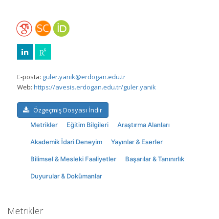
E-posta:
guler.yanik@erdogan.edu.tr
Web:
https://avesis.erdogan.edu.tr/guler.yanik
Özgeçmiş Dosyası İndir
Metrikler
Eğitim Bilgileri
Araştırma Alanları
Akademik İdari Deneyim
Yayınlar & Eserler
Bilimsel & Mesleki Faaliyetler
Başarılar & Tanınırlık
Duyurular & Dokümanlar
Metrikler