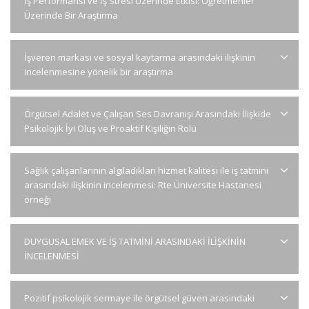
İş Performansı ve İş Stresi Üzerinde Etkisi: Öğretmenler
Üzerinde Bir Araştırma
İşveren markası ve sosyal kaytarma arasındaki ilişkinin
incelenmesine yönelik bir araştırma
Örgütsel Adalet ve Çalışan Ses Davranışı Arasındaki İlişkide
Psikolojik İyi Oluş ve Proaktif Kişiliğin Rolü
Sağlık çalışanlarının algıladıkları hizmet kalitesi ile iş tatmini
arasındaki ilişkinin incelenmesi: Rte Üniversite Hastanesi
örneği
DUYGUSAL EMEK VE İŞ TATMİNİ ARASINDAKİ İLİŞKİNİN
İNCELENMESİ
Pozitif psikolojik sermaye ile örgütsel güven arasındaki