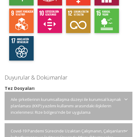
Duyurular & Dokümanlar
Tez Dosyaları
Aile şirketlerinin kurumsallaşma düzeyi ile kurumsal kaynak
planlaması (KKP) yazılımı kullanımı arasındaki ilişkilerin
incelenmesi: Rize bölgesi'nde bir uygulama
Covid-19 Pandemi Sürecinde Uzaktan Çalışmanın, Çalışanların