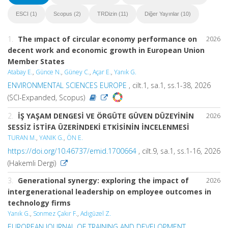
ESCI (1)
Scopus (2)
TRDizin (11)
Diğer Yayınlar (10)
1.
The ımpact of circular economy performance on
2026
decent work and economic growth in European Union
Member States
Atabay E.
,
Günce N.
,
Güney C.
,
Açar E.
,
Yanık G.
ENVIRONMENTAL SCIENCES EUROPE
, cilt.1, sa.1, ss.1-38, 2026
(SCI-Expanded, Scopus)
2.
İŞ YAŞAM DENGESİ VE ÖRGÜTE GÜVEN DÜZEYİNİN
2026
SESSİZ İSTİFA ÜZERİNDEKİ ETKİSİNİN İNCELENMESİ
TURAN M.
,
YANIK G.
,
ÖN E.
https://doi.org/10.46737/emid.1700664
, cilt.9, sa.1, ss.1-16, 2026
(Hakemli Dergi)
3.
Generational synergy: exploring the impact of
2026
intergenerational leadership on employee outcomes in
technology firms
Yanık G.
,
Sonmez Çakır F.
,
Adıgüzel Z.
EUROPEAN JOURNAL OF TRAINING AND DEVELOPMENT
,