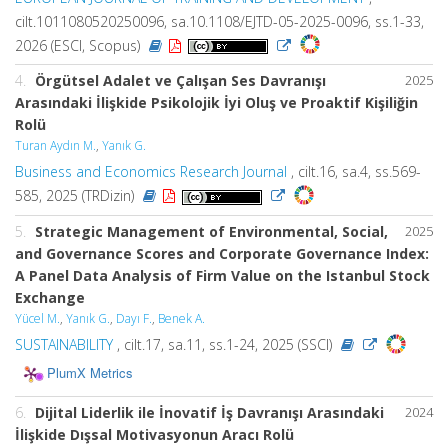
cilt.1011080520250096, sa.10.1108/EJTD-05-2025-0096, ss.1-33,
2026 (ESCI, Scopus)
4.
Örgütsel Adalet ve Çalışan Ses Davranışı
2025
Arasındaki İlişkide Psikolojik İyi Oluş ve Proaktif Kişiliğin
Rolü
Turan Aydın M.
,
Yanık G.
Business and Economics Research Journal
, cilt.16, sa.4, ss.569-
585, 2025 (TRDizin)
5.
Strategic Management of Environmental, Social,
2025
and Governance Scores and Corporate Governance Index:
A Panel Data Analysis of Firm Value on the Istanbul Stock
Exchange
Yücel M.
,
Yanık G.
,
Dayı F.
,
Benek A.
SUSTAINABILITY
, cilt.17, sa.11, ss.1-24, 2025 (SSCI)
PlumX Metrics
6.
Dijital Liderlik ile İnovatif İş Davranışı Arasındaki
2024
İlişkide Dışsal Motivasyonun Aracı Rolü