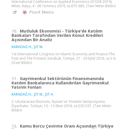
International Conference on Applied Economics (ICOAE 2019),
Milan, İtalya, 4 - 06 Temmuz 2019, ss.675-685, (Tam Metin Bildiri)
PlumX Metrics
10.
Mutluluk Ekonomisi - Türkiye’de Katılım
Bankaları Tarafından Verilen Konut Kredileri
Açısından Bir Analiz
KARADAĞ H.
,
ŞİT M.
1st International Congress on Islamic Economy and Finance:The
Past and The Present, Karabük, Türkiye, 27 - 29 Eylül 2018, ss.5-6,
(Özet Bildiri)
11.
Gayrimenkul Sektörünün Finansmanında
Katılım Bankalarınca Kullandırılan Gayrimenkul
Yatırım Fonları
KARADAĞ H.
,
ŞİT M.
,
ŞİT A.
2. Uluslararası Ekonomi, Siyaset ve Yönetim Sempozyumu,
Diyarbakır, Türkiye, 10 - 13 Ekim 2018, ss.530-537, (Tam Metin
Bildiri)
12.
Kamu Borcu Çevirme Oranı Açısından Türkiye