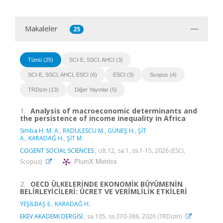
Makaleler
25
Tümü (25)
SCI-E, SSCI, AHCI (3)
SCI-E, SSCI, AHCI, ESCI (6)
ESCI (3)
Scopus (4)
TRDizin (13)
Diğer Yayınlar (5)
1.
Analysis of macroeconomic determinants and
the persistence of income inequality in Africa
Simba H. M. A.
,
RADULESCU M.
,
GÜNEŞ H.
,
ŞİT
A.
,
KARADAĞ H.
,
ŞİT M.
COGENT SOCIAL SCIENCES
, cilt.12, sa.1, ss.1-15, 2026 (ESCI,
PlumX Metrics
Scopus)
2.
OECD ÜLKELERİNDE EKONOMİK BÜYÜMENİN
BELİRLEYİCİLERİ: ÜCRET VE VERİMLİLİK ETKİLERİ
YEŞİLBAŞ E.
,
KARADAĞ H.
EKEV AKADEMİ DERGİSİ
, sa.105, ss.370-386, 2026 (TRDizin)