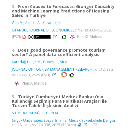
3.
From Causes to Forecasts: Granger Causality
and Machine Learning Predictions of Housing
Sales in Türkiye
Gün M.
,
Akusta A.
,
Karadağ H.
ISTANBUL JOURNAL OF ECONOMICS
, cilt.2, ss.432-452, 2025
PlumX Metrics
(ESCI)
4.
Does good governance promote tourism
sector? A panel data coefficient analysis
Karadağ H.
,
Şit M.
,
Güneş H.
,
Şit A.
JOURNAL OF TOURISM MANAGEMENT RESEARCH
, cilt.12, sa.2,
ss.260-273, 2025 (ESCI)
PlumX Metrics
5.
Türkiye Cumhuriyet Merkez Bankası’nın
Kullandığı Seçilmiş Para Politikası Araçları ile
Turizm Talebi İlişkisinin Analizi
SIT M.
,
KARADAĞ H.
,
GÜN M.
Selçuk Üniversitesi Sosyal Bilimler Meslek Yüksekokulu Dergisi
,
cilt.28, sa.1, ss.326-336, 2025 (TRDizin)