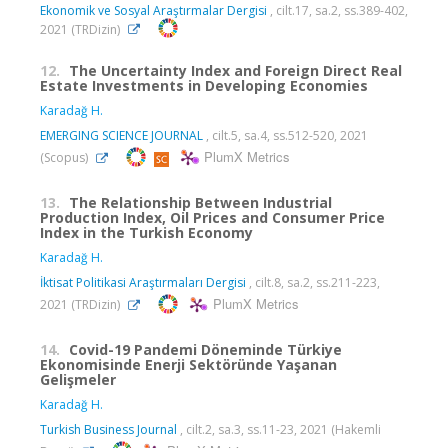
Ekonomik ve Sosyal Araştırmalar Dergisi
, cilt.17, sa.2, ss.389-402,
2021 (TRDizin)
12.
The Uncertainty Index and Foreign Direct Real
Estate Investments in Developing Economies
Karadağ H.
EMERGING SCIENCE JOURNAL
, cilt.5, sa.4, ss.512-520, 2021
PlumX Metrics
(Scopus)
13.
The Relationship Between Industrial
Production Index, Oil Prices and Consumer Price
Index in the Turkish Economy
Karadağ H.
İktisat Politikasi Araştırmaları Dergisi
, cilt.8, sa.2, ss.211-223,
PlumX Metrics
2021 (TRDizin)
14.
Covid-19 Pandemi Döneminde Türkiye
Ekonomisinde Enerji Sektöründe Yaşanan
Gelişmeler
Karadağ H.
Turkish Business Journal
, cilt.2, sa.3, ss.11-23, 2021 (Hakemli