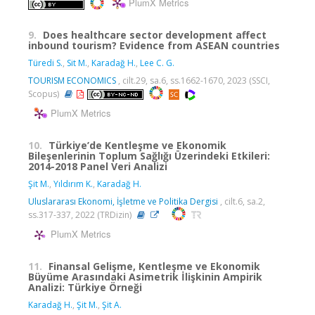
PlumX Metrics
9.
Does healthcare sector development affect
inbound tourism? Evidence from ASEAN countries
Türedi S.
,
Sit M.
,
Karadağ H.
,
Lee C. G.
TOURISM ECONOMICS
, cilt.29, sa.6, ss.1662-1670, 2023 (SSCI,
Scopus)
PlumX Metrics
10.
Türkiye’de Kentleşme ve Ekonomik
Bileşenlerinin Toplum Sağlığı Üzerindeki Etkileri:
2014-2018 Panel Veri Analizi
Şit M.
,
Yıldırım K.
,
Karadağ H.
Uluslararası Ekonomi, İşletme ve Politika Dergisi
, cilt.6, sa.2,
ss.317-337, 2022 (TRDizin)
PlumX Metrics
11.
Finansal Gelişme, Kentleşme ve Ekonomik
Büyüme Arasındaki Asimetrik İlişkinin Ampirik
Analizi: Türkiye Örneği
Karadağ H.
,
Şit M.
,
Şit A.