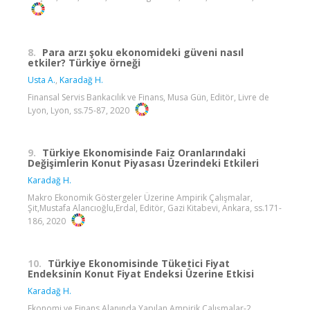
8.
Para arzı şoku ekonomideki güveni nasıl
etkiler? Türkiye örneği
Usta A.
,
Karadağ H.
Finansal Servis Bankacılık ve Finans, Musa Gün, Editör, Livre de
Lyon, Lyon, ss.75-87, 2020
9.
Türkiye Ekonomisinde Faiz Oranlarındaki
Değişimlerin Konut Piyasası Üzerindeki Etkileri
Karadağ H.
Makro Ekonomik Göstergeler Üzerine Ampirik Çalışmalar,
Şit,Mustafa Alancıoğlu,Erdal, Editör, Gazi Kitabevi, Ankara, ss.171-
186, 2020
10.
Türkiye Ekonomisinde Tüketici Fiyat
Endeksinin Konut Fiyat Endeksi Üzerine Etkisi
Karadağ H.
Ekonomi ve Finans Alanında Yapılan Ampirik Çalışmalar-2,