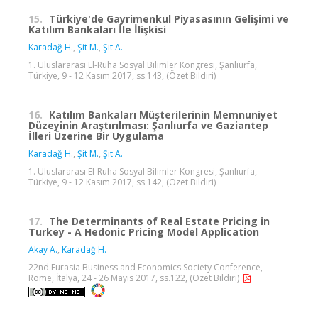
15.
Türkiye'de Gayrimenkul Piyasasının Gelişimi ve
Katılım Bankaları İle İlişkisi
Karadağ H.
,
Şit M.
,
Şit A.
1. Uluslararası El-Ruha Sosyal Bilimler Kongresi, Şanlıurfa,
Türkiye, 9 - 12 Kasım 2017, ss.143, (Özet Bildiri)
16.
Katılım Bankaları Müşterilerinin Memnuniyet
Düzeyinin Araştırılması: Şanlıurfa ve Gaziantep
İlleri Üzerine Bir Uygulama
Karadağ H.
,
Şit M.
,
Şit A.
1. Uluslararası El-Ruha Sosyal Bilimler Kongresi, Şanlıurfa,
Türkiye, 9 - 12 Kasım 2017, ss.142, (Özet Bildiri)
17.
The Determinants of Real Estate Pricing in
Turkey - A Hedonic Pricing Model Application
Akay A.
,
Karadağ H.
22nd Eurasia Business and Economics Society Conference,
Rome, İtalya, 24 - 26 Mayıs 2017, ss.122, (Özet Bildiri)