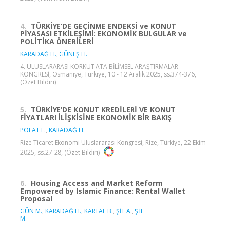
4.
TÜRKİYE’DE GEÇİNME ENDEKSİ ve KONUT
PİYASASI ETKİLEŞİMİ: EKONOMİK BULGULAR ve
POLİTİKA ÖNERİLERİ
KARADAĞ H.
,
GÜNEŞ H.
4. ULUSLARARASI KORKUT ATA BİLİMSEL ARAŞTIRMALAR
KONGRESİ, Osmaniye, Türkiye, 10 - 12 Aralık 2025, ss.374-376,
(Özet Bildiri)
5.
TÜRKİYE’DE KONUT KREDİLERİ VE KONUT
FİYATLARI İLİŞKİSİNE EKONOMİK BİR BAKIŞ
POLAT E.
,
KARADAĞ H.
Rize Ticaret Ekonomi Uluslararası Kongresi, Rize, Türkiye, 22 Ekim
2025, ss.27-28, (Özet Bildiri)
6.
Housing Access and Market Reform
Empowered by Islamic Finance: Rental Wallet
Proposal
GÜN M.
,
KARADAĞ H.
,
KARTAL B.
,
ŞİT A.
,
ŞİT
M.