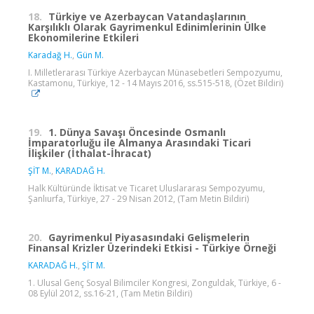
18.
Türkiye ve Azerbaycan Vatandaşlarının
Karşılıklı Olarak Gayrimenkul Edinimlerinin Ülke
Ekonomilerine Etkileri
Karadağ H.
,
Gün M.
I. Milletlerarası Türkiye Azerbaycan Münasebetleri Sempozyumu,
Kastamonu, Türkiye, 12 - 14 Mayıs 2016, ss.515-518, (Özet Bildiri)
19.
1. Dünya Savaşı Öncesinde Osmanlı
İmparatorluğu ile Almanya Arasındaki Ticari
İlişkiler (İthalat-İhracat)
ŞİT M.
,
KARADAĞ H.
Halk Kültüründe İktisat ve Ticaret Uluslararası Sempozyumu,
Şanlıurfa, Türkiye, 27 - 29 Nisan 2012, (Tam Metin Bildiri)
20.
Gayrimenkul Piyasasındaki Gelişmelerin
Finansal Krizler Üzerindeki Etkisi - Türkiye Örneği
KARADAĞ H.
,
ŞİT M.
1. Ulusal Genç Sosyal Bilimciler Kongresi, Zonguldak, Türkiye, 6 -
08 Eylül 2012, ss.16-21, (Tam Metin Bildiri)