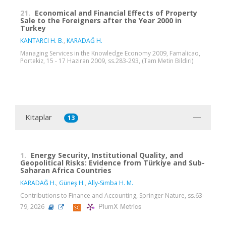
21.
Economical and Financial Effects of Property
Sale to the Foreigners after the Year 2000 in
Turkey
KANTARCI H. B.
,
KARADAĞ H.
Managing Services in the Knowledge Economy 2009, Famalicao,
Portekiz, 15 - 17 Haziran 2009, ss.283-293, (Tam Metin Bildiri)
Kitaplar
13
1.
Energy Security, Institutional Quality, and
Geopolitical Risks: Evidence from Türkiye and Sub-
Saharan Africa Countries
KARADAĞ H.
,
Güneş H.
,
Ally-Simba H. M.
Contributions to Finance and Accounting, Springer Nature, ss.63-
PlumX Metrics
79, 2026