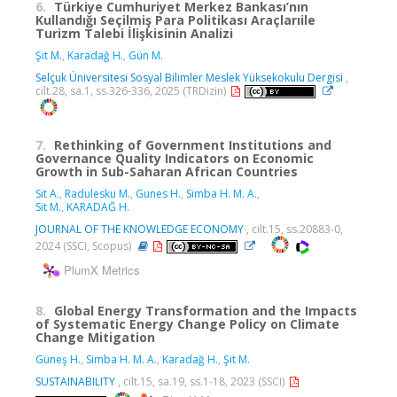
6.
Türkiye Cumhuriyet Merkez Bankası’nın
Kullandığı Seçilmiş Para Politikası Araçlarıile
Turizm Talebi İlişkisinin Analizi
Şit M.
,
Karadağ H.
,
Gün M.
Selçuk Üniversitesi Sosyal Bilimler Meslek Yüksekokulu Dergisi
,
cilt.28, sa.1, ss.326-336, 2025 (TRDizin)
7.
Rethinking of Government Institutions and
Governance Quality Indicators on Economic
Growth in Sub-Saharan African Countries
Sit A.
,
Radulesku M.
,
Gunes H.
,
Simba H. M. A.
,
Sit M.
,
KARADAĞ H.
JOURNAL OF THE KNOWLEDGE ECONOMY
, cilt.15, ss.20883-0,
2024 (SSCI, Scopus)
PlumX Metrics
8.
Global Energy Transformation and the Impacts
of Systematic Energy Change Policy on Climate
Change Mitigation
Güneş H.
,
Simba H. M. A.
,
Karadağ H.
,
Şit M.
SUSTAINABILITY
, cilt.15, sa.19, ss.1-18, 2023 (SSCI)