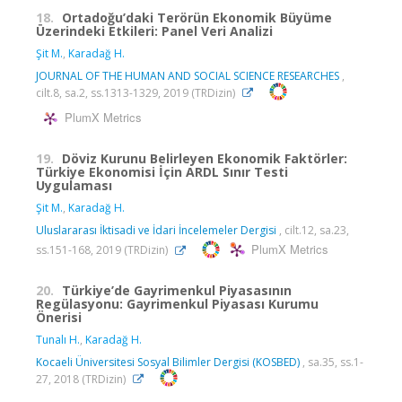
18.
Ortadoğu’daki Terörün Ekonomik Büyüme
Üzerindeki Etkileri: Panel Veri Analizi
Şit M.
,
Karadağ H.
JOURNAL OF THE HUMAN AND SOCIAL SCIENCE RESEARCHES
,
cilt.8, sa.2, ss.1313-1329, 2019 (TRDizin)
PlumX Metrics
19.
Döviz Kurunu Belirleyen Ekonomik Faktörler:
Türkiye Ekonomisi İçin ARDL Sınır Testi
Uygulaması
Şit M.
,
Karadağ H.
Uluslararası İktisadi ve İdari İncelemeler Dergisi
, cilt.12, sa.23,
PlumX Metrics
ss.151-168, 2019 (TRDizin)
20.
Türkiye’de Gayrimenkul Piyasasının
Regülasyonu: Gayrimenkul Piyasası Kurumu
Önerisi
Tunalı H.
,
Karadağ H.
Kocaeli Üniversitesi Sosyal Bilimler Dergisi (KOSBED)
, sa.35, ss.1-
27, 2018 (TRDizin)