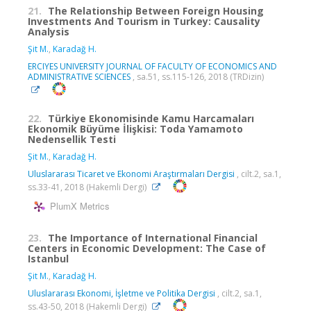
21.
The Relationship Between Foreign Housing
Investments And Tourism in Turkey: Causality
Analysis
Şit M.
,
Karadağ H.
ERCIYES UNIVERSITY JOURNAL OF FACULTY OF ECONOMICS AND
ADMINISTRATIVE SCIENCES
, sa.51, ss.115-126, 2018 (TRDizin)
22.
Türkiye Ekonomisinde Kamu Harcamaları
Ekonomik Büyüme İlişkisi: Toda Yamamoto
Nedensellik Testi
Şit M.
,
Karadağ H.
Uluslararası Ticaret ve Ekonomi Araştırmaları Dergisi
, cilt.2, sa.1,
ss.33-41, 2018 (Hakemli Dergi)
PlumX Metrics
23.
The Importance of International Financial
Centers in Economic Development: The Case of
Istanbul
Şit M.
,
Karadağ H.
Uluslararası Ekonomi, İşletme ve Politika Dergisi
, cilt.2, sa.1,
ss.43-50, 2018 (Hakemli Dergi)