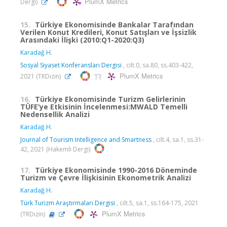
PlumX Metrics
Dergi)
15.
Türkiye Ekonomisinde Bankalar Tarafından
Verilen Konut Kredileri, Konut Satışları ve İşsizlik
Arasındaki İlişki (2010:Q1-2020:Q3)
Karadağ H.
Sosyal Siyaset Konferansları Dergisi
, cilt.0, sa.80, ss.403-422,
PlumX Metrics
2021 (TRDizin)
16.
Türkiye Ekonomisinde Turizm Gelirlerinin
TÜFE’ye Etkisinin İncelenmesi:MWALD Temelli
Nedensellik Analizi
Karadağ H.
Journal of Tourism Intelligence and Smartness
, cilt.4, sa.1, ss.31-
42, 2021 (Hakemli Dergi)
17.
Türkiye Ekonomisinde 1990-2016 Döneminde
Turizm ve Çevre İlişkisinin Ekonometrik Analizi
Karadağ H.
Türk Turizm Araştırmaları Dergisi
, cilt.5, sa.1, ss.164-175, 2021
PlumX Metrics
(TRDizin)