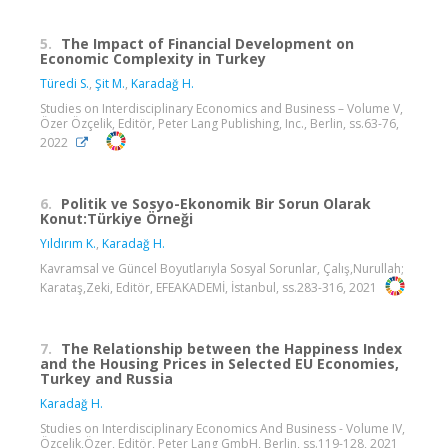
5.
The Impact of Financial Development on
Economic Complexity in Turkey
Türedi S.
,
Şit M.
,
Karadağ H.
Studies on Interdisciplinary Economics and Business – Volume V,
Özer Özçelik, Editör, Peter Lang Publishing, Inc., Berlin, ss.63-76,
2022
6.
Politik ve Sosyo-Ekonomik Bir Sorun Olarak
Konut:Türkiye Örneği
Yıldırım K.
,
Karadağ H.
Kavramsal ve Güncel Boyutlarıyla Sosyal Sorunlar, Çalış,Nurullah;
Karataş,Zeki, Editör, EFEAKADEMİ, İstanbul, ss.283-316, 2021
7.
The Relationship between the Happiness Index
and the Housing Prices in Selected EU Economies,
Turkey and Russia
Karadağ H.
Studies on Interdisciplinary Economics And Business - Volume IV,
Özçelik,Özer, Editör, Peter Lang GmbH, Berlin, ss.119-128, 2021