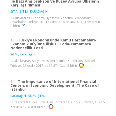
İle Bazı Anglosakson Ve Kuzey Avrupa Ülkelerin
Karşılaştırılması
ŞİT A.
,
ŞİT M.
,
KARADAĞ H.
2.Uluslararası Ekonomi, Siyaset ve Yönetim Sempozyumu,
Diyarbakır, Türkiye, 10 - 13 Ekim 2018, ss.487-493, (Tam Metin
Bildiri)
13.
Türkiye Ekonomisinde Kamu Harcamaları-
Ekonomik Büyüme İlişkisi: Toda-Yamamoto
Nedensellik Testi
Şit M.
,
Karadağ H.
1. Uluslararası Sosyal ve İslami Bilimler Konferansı, Kocaeli,
Türkiye, 22 Aralık 2017, ss.56-57, (Özet Bildiri)
14.
The Importance of International Financial
Centers in Economic Development: The Case of
Istanbul
Karadağ H.
,
Şit M.
,
Şit A.
Uluslararası Türk-Gürcü Bilim Konferansı, Gori, Gürcistan, 15 - 16
Aralık 2017, (Özet Bildiri)