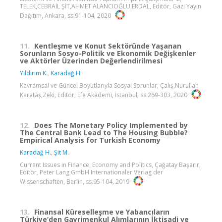
TELEK,CEBRAİL ŞİT,AHMET ALANCIOĞLU,ERDAL, Editör, Gazi Yayın
Dağıtım, Ankara, ss.91-104, 2020
11.
Kentleşme ve Konut Sektöründe Yaşanan
Sorunların Sosyo-Politik ve Ekonomik Değişkenler
ve Aktörler Üzerinden Değerlendirilmesi
Yıldırım K.
,
Karadağ H.
Kavramsal ve Güncel Boyutlarıyla Sosyal Sorunlar, Çalış,Nurullah
Karataş,Zeki, Editör, Efe Akademi, İstanbul, ss.269-303, 2020
12.
Does The Monetary Policy Implemented by
The Central Bank Lead to The Housing Bubble?
Empirical Analysis for Turkish Economy
Karadağ H.
,
Şit M.
Current Issues in Finance, Economy and Politics, Çağatay Başarır,
Editör, Peter Lang GmbH Internationaler Verlag der
Wissenschaften, Berlin, ss.95-104, 2019
13.
Finansal Küreselleşme ve Yabancıların
Türkiye’den Gayrimenkul Alımlarının İktisadi ve