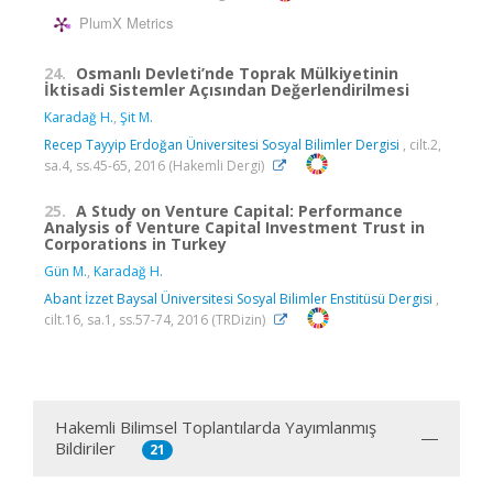
PlumX Metrics
24.
Osmanlı Devleti’nde Toprak Mülkiyetinin
İktisadi Sistemler Açısından Değerlendirilmesi
Karadağ H.
,
Şit M.
Recep Tayyip Erdoğan Üniversitesi Sosyal Bilimler Dergisi
, cilt.2,
sa.4, ss.45-65, 2016 (Hakemli Dergi)
25.
A Study on Venture Capital: Performance
Analysis of Venture Capital Investment Trust in
Corporations in Turkey
Gün M.
,
Karadağ H.
Abant İzzet Baysal Üniversitesi Sosyal Bilimler Enstitüsü Dergisi
,
cilt.16, sa.1, ss.57-74, 2016 (TRDizin)
Hakemli Bilimsel Toplantılarda Yayımlanmış
Bildiriler
21