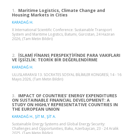
1.
Maritime Logistics, Climate Change and
Housing Markets in Cities
KARADAĞ H.
X International Scientific Conference: Sustainable Transport
System and Maritime Logistics, Batumi, Gürcistan, 24 Haziran
2026, (Tam Metin Bildiri)
2.
İSLAMİ FİNANS PERSPEKTİFİNDE PARA VAKIFLARI
VE İŞSİZLİK: TEORİK BİR DEĞERLENDİRME
KARADAĞ H.
ULUSLARARASI 13. SOCRATES SOSYAL BİLİMLER KONGRESİ, 14 - 16
Mayıs 2026, (Tam Metin Bildiri)
3.
IMPACT OF COUNTRIES’ ENERGY EXPENDITURES
ON SUSTAINABLE FINANCIAL DEVELOPMENT: A
STUDY ON HIGHLY REPRESENTATIVE COUNTRIES IN
THE EUROPEAN UNION
KARADAĞ H.
,
ŞİT M.
,
ŞİT A.
Sustainable Energy Systems and Global Energy Security:
Challenges and Opportunities, Baku, Azerbaycan, 23 - 24 Aralık
2025, (Tam Metin Bildiri)