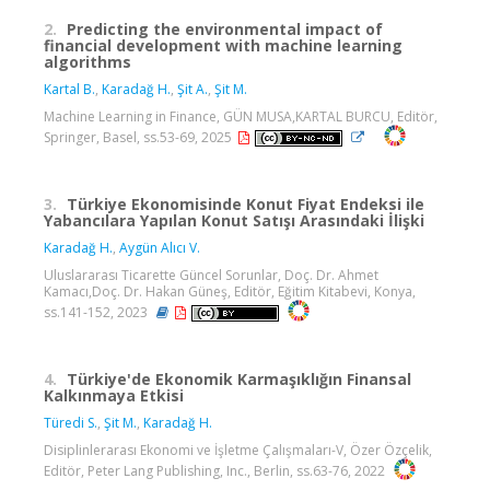
2.
Predicting the environmental impact of
financial development with machine learning
algorithms
Kartal B.
,
Karadağ H.
,
Şit A.
,
Şit M.
Machine Learning in Finance, GÜN MUSA,KARTAL BURCU, Editör,
Springer, Basel, ss.53-69, 2025
3.
Türkiye Ekonomisinde Konut Fiyat Endeksi ile
Yabancılara Yapılan Konut Satışı Arasındaki İlişki
Karadağ H.
,
Aygün Alıcı V.
Uluslararası Ticarette Güncel Sorunlar, Doç. Dr. Ahmet
Kamacı,Doç. Dr. Hakan Güneş, Editör, Eğitim Kitabevi, Konya,
ss.141-152, 2023
4.
Türkiye'de Ekonomik Karmaşıklığın Finansal
Kalkınmaya Etkisi
Türedi S.
,
Şit M.
,
Karadağ H.
Disiplinlerarası Ekonomi ve İşletme Çalışmaları-V, Özer Özçelik,
Editör, Peter Lang Publishing, Inc., Berlin, ss.63-76, 2022