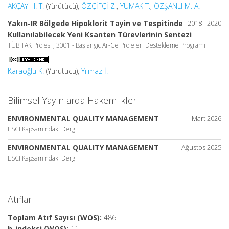
AKÇAY H. T.
(Yürütücü),
ÖZÇİFÇİ Z.
,
YUMAK T.
,
ÖZŞANLI M. A.
Yakın-IR Bölgede Hipoklorit Tayin ve Tespitinde
2018 - 2020
Kullanılabilecek Yeni Ksanten Türevlerinin Sentezi
TÜBİTAK Projesi , 3001 - Başlangıç Ar-Ge Projeleri Destekleme Programı
Karaoğlu K.
(Yürütücü),
Yılmaz İ.
Bilimsel Yayınlarda Hakemlikler
ENVIRONMENTAL QUALITY MANAGEMENT
Mart 2026
ESCI Kapsamındaki Dergi
ENVIRONMENTAL QUALITY MANAGEMENT
Ağustos 2025
ESCI Kapsamındaki Dergi
Atıflar
Toplam Atıf Sayısı (WOS):
486
h-indeksi (WOS):
11