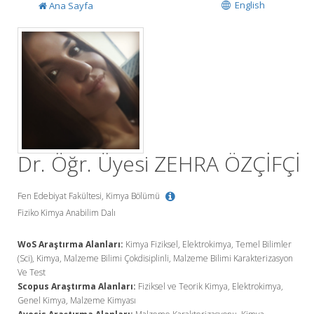
English
Ana Sayfa
Dr. Öğr. Üyesi ZEHRA ÖZÇİFÇİ
Fen Edebiyat Fakültesi, Kimya Bölümü
Fiziko Kimya Anabilim Dalı
WoS Araştırma Alanları:
Kimya Fiziksel, Elektrokimya, Temel Bilimler
(Sci), Kimya, Malzeme Bilimi Çokdisiplinli, Malzeme Bilimi Karakterizasyon
Ve Test
Scopus Araştırma Alanları:
Fiziksel ve Teorik Kimya, Elektrokimya,
Genel Kimya, Malzeme Kimyası