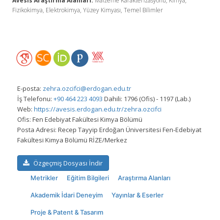
Avesis Araştırma Alanları:
Malzeme Karakterizasyonu, Kimya,
Fizikokimya, Elektrokimya, Yüzey Kimyası, Temel Bilimler
E-posta:
zehra.ozcifci@erdogan.edu.tr
İş Telefonu:
+90 464 223 4093
Dahili: 1796 (Ofis) - 1197 (Lab.)
Web:
https://avesis.erdogan.edu.tr/zehra.ozcifci
Ofis:
Fen Edebiyat Fakültesi Kimya Bölümü
Posta Adresi:
Recep Tayyip Erdoğan Üniversitesi Fen-Edebiyat
Fakültesi Kimya Bölümü RİZE/Merkez
Özgeçmiş Dosyası İndir
Metrikler
Eğitim Bilgileri
Araştırma Alanları
Akademik İdari Deneyim
Yayınlar & Eserler
Proje & Patent & Tasarım