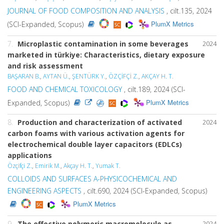
JOURNAL OF FOOD COMPOSITION AND ANALYSIS
, cilt.135, 2024
PlumX Metrics
(SCI-Expanded, Scopus)
7.
Microplastic contamination in some beverages
2024
marketed in türkiye: Characteristics, dietary exposure
and risk assessment
BAŞARAN B.
,
AYTAN Ü.
,
ŞENTÜRK Y.
,
ÖZÇİFÇİ Z.
,
AKÇAY H. T.
FOOD AND CHEMICAL TOXICOLOGY
, cilt.189, 2024 (SCI-
PlumX Metrics
Expanded, Scopus)
8.
Production and characterization of activated
2024
carbon foams with various activation agents for
electrochemical double layer capacitors (EDLCs)
applications
Özçifçi Z.
,
Emirik M.
,
Akçay H. T.
,
Yumak T.
COLLOIDS AND SURFACES A-PHYSICOCHEMICAL AND
ENGINEERING ASPECTS
, cilt.690, 2024 (SCI-Expanded, Scopus)
PlumX Metrics
9.
The effective polymeric macromolecule as
2024