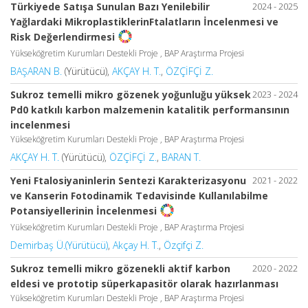
Türkiyede Satışa Sunulan Bazı Yenilebilir
2024 - 2025
Yağlardaki MikroplastiklerinFtalatların İncelenmesi ve
Risk Değerlendirmesi
Yükseköğretim Kurumları Destekli Proje , BAP Araştırma Projesi
BAŞARAN B.
(Yürütücü),
AKÇAY H. T.
,
ÖZÇİFÇİ Z.
Sukroz temelli mikro gözenek yoğunluğu yüksek
2023 - 2024
Pd0 katkılı karbon malzemenin katalitik performansının
incelenmesi
Yükseköğretim Kurumları Destekli Proje , BAP Araştırma Projesi
AKÇAY H. T.
(Yürütücü),
ÖZÇİFÇİ Z.
,
BARAN T.
Yeni Ftalosiyaninlerin Sentezi Karakterizasyonu
2021 - 2022
ve Kanserin Fotodinamik Tedavisinde Kullanılabilme
Potansiyellerinin İncelenmesi
Yükseköğretim Kurumları Destekli Proje , BAP Araştırma Projesi
Demirbaş Ü.(Yürütücü)
,
Akçay H. T.
,
Özçifçi Z.
Sukroz temelli mikro gözenekli aktif karbon
2020 - 2022
eldesi ve prototip süperkapasitör olarak hazırlanması
Yükseköğretim Kurumları Destekli Proje , BAP Araştırma Projesi