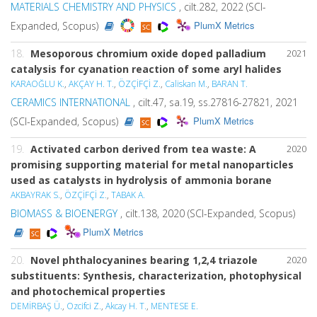
MATERIALS CHEMISTRY AND PHYSICS
, cilt.282, 2022 (SCI-
PlumX Metrics
Expanded, Scopus)
18.
Mesoporous chromium oxide doped palladium
2021
catalysis for cyanation reaction of some aryl halides
KARAOĞLU K.
,
AKÇAY H. T.
,
ÖZÇİFÇİ Z.
,
Caliskan M.
,
BARAN T.
CERAMICS INTERNATIONAL
, cilt.47, sa.19, ss.27816-27821, 2021
PlumX Metrics
(SCI-Expanded, Scopus)
19.
Activated carbon derived from tea waste: A
2020
promising supporting material for metal nanoparticles
used as catalysts in hydrolysis of ammonia borane
AKBAYRAK S.
,
ÖZÇİFÇİ Z.
,
TABAK A.
BIOMASS & BIOENERGY
, cilt.138, 2020 (SCI-Expanded, Scopus)
PlumX Metrics
20.
Novel phthalocyanines bearing 1,2,4 triazole
2020
substituents: Synthesis, characterization, photophysical
and photochemical properties
DEMİRBAŞ Ü.
,
Ozcifci Z.
,
Akcay H. T.
,
MENTESE E.