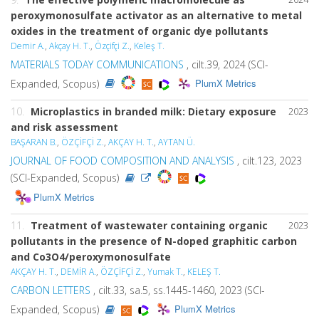
peroxymonosulfate activator as an alternative to metal
oxides in the treatment of organic dye pollutants
Demir A.
,
Akçay H. T.
,
Özçifçi Z.
,
Keleş T.
MATERIALS TODAY COMMUNICATIONS
, cilt.39, 2024 (SCI-
PlumX Metrics
Expanded, Scopus)
10.
Microplastics in branded milk: Dietary exposure
2023
and risk assessment
BAŞARAN B.
,
ÖZÇİFÇİ Z.
,
AKÇAY H. T.
,
AYTAN Ü.
JOURNAL OF FOOD COMPOSITION AND ANALYSIS
, cilt.123, 2023
(SCI-Expanded, Scopus)
PlumX Metrics
11.
Treatment of wastewater containing organic
2023
pollutants in the presence of N-doped graphitic carbon
and Co3O4/peroxymonosulfate
AKÇAY H. T.
,
DEMİR A.
,
ÖZÇİFÇİ Z.
,
Yumak T.
,
KELEŞ T.
CARBON LETTERS
, cilt.33, sa.5, ss.1445-1460, 2023 (SCI-
PlumX Metrics
Expanded, Scopus)