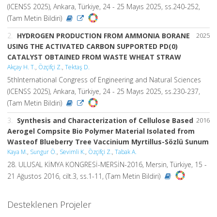
(ICENSS 2025), Ankara, Türkiye, 24 - 25 Mayıs 2025, ss.240-252,
(Tam Metin Bildiri)
2.
HYDROGEN PRODUCTION FROM AMMONIA BORANE
2025
USING THE ACTIVATED CARBON SUPPORTED PD(0)
CATALYST OBTAINED FROM WASTE WHEAT STRAW
Akçay H. T.
,
Özçifçi Z.
,
Tektaş D.
5thInternational Congress of Engineering and Natural Sciences
(ICENSS 2025), Ankara, Türkiye, 24 - 25 Mayıs 2025, ss.230-237,
(Tam Metin Bildiri)
3.
Synthesis and Characterization of Cellulose Based
2016
Aerogel Compsite Bio Polymer Material Isolated from
Wasteof Blueberry Tree Vaccinium Myrtillus-Sözlü Sunum
Kaya M.
,
Sungur Ö.
,
Sevimli K.
,
Özçifçi Z.
,
Tabak A.
28. ULUSAL KİMYA KONGRESİ-MERSİN-2016, Mersin, Türkiye, 15 -
21 Ağustos 2016, cilt.3, ss.1-11, (Tam Metin Bildiri)
Desteklenen Projeler