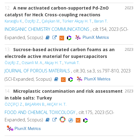
12.
A new activated carbon-supported Pd-ZnO
2023
catalyst for Heck Cross-coupling reactions
Karaoğlu K.
,
Özçifçi Z.
,
Çalışkan M.
,
Türker Akçay H. T.
,
Baran T.
INORGANIC CHEMISTRY COMMUNICATIONS
, cilt.154, 2023 (SCI-
PlumX Metrics
Expanded, Scopus)
13.
Sucrose-based activated carbon foams as an
2023
electrode active material for supercapacitors
Özçifçi Z.
,
Ozsanli M. A.
,
Akçay H. T.
,
Yumak T.
JOURNAL OF POROUS MATERIALS
, cilt.30, sa.3, ss.797-810, 2023
PlumX Metrics
(SCI-Expanded, Scopus)
14.
Microplastic contamination and risk assessment
2023
in table salts: Turkey
ÖZÇİFÇİ Z.
,
BAŞARAN B.
,
AKÇAY H. T.
FOOD AND CHEMICAL TOXICOLOGY
, cilt.175, 2023 (SCI-
Expanded, Scopus)
PlumX Metrics