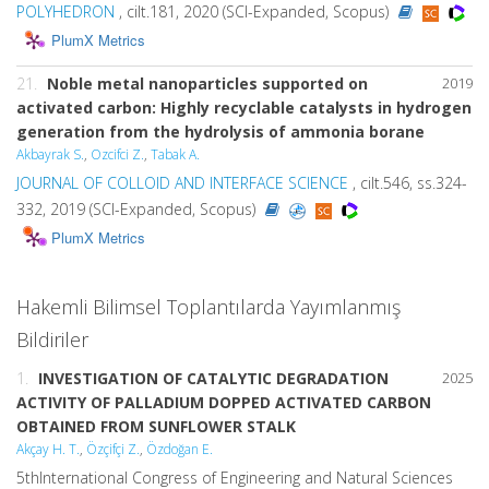
POLYHEDRON
, cilt.181, 2020 (SCI-Expanded, Scopus)
PlumX Metrics
21.
Noble metal nanoparticles supported on
2019
activated carbon: Highly recyclable catalysts in hydrogen
generation from the hydrolysis of ammonia borane
Akbayrak S.
,
Ozcifci Z.
,
Tabak A.
JOURNAL OF COLLOID AND INTERFACE SCIENCE
, cilt.546, ss.324-
332, 2019 (SCI-Expanded, Scopus)
PlumX Metrics
Hakemli Bilimsel Toplantılarda Yayımlanmış
Bildiriler
1.
INVESTIGATION OF CATALYTIC DEGRADATION
2025
ACTIVITY OF PALLADIUM DOPPED ACTIVATED CARBON
OBTAINED FROM SUNFLOWER STALK
Akçay H. T.
,
Özçifçi Z.
,
Özdoğan E.
5thInternational Congress of Engineering and Natural Sciences