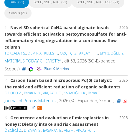
Tümü (21)
SCI-E, SSCI, AHCI (21)
SCI-E, SSCI, AHCI, ESCI (21)
Scopus (21)
1.
Novel 3D spherical CoN4-based alginate beads
2026
towards efficient activation peroxymonosulfate for anti-
inflammatory drug degradation in a continuous flow
column
TOKÇALAR S.
,
DEMİR A.
,
KELEŞ T.
,
ÖZÇİFÇİ Z.
,
AKÇAY H. T.
,
BIYIKLIOĞLU Z.
MATERIALS TODAY CHEMISTRY
, cilt.53, 2026 (SCI-Expanded,
PlumX Metrics
Scopus)
2.
Carbon foam based microporous Pd(0) catalyst:
2026
the rapid and efficient reduction of organic pollutants
ÖZÇİFÇİ Z.
,
Baran N. Y.
,
AKÇAY H. T.
,
KARAOĞLU K.
,
Baran T.
Journal of Porous Materials
, 2026 (SCI-Expanded, Scopus)
3.
Occurrence and evaluation of microplastics in
2025
honeys: Dietary intake and risk assessment
ÖZÇİFÇİ Z.
,
DİZMAN S.
,
BAŞARAN B.
,
Aliu H.
,
AKÇAY H. T.