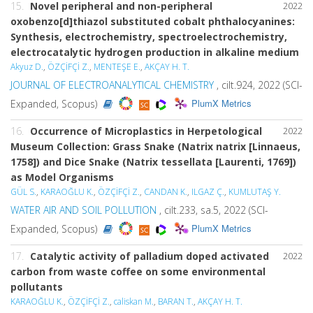
15.
Novel peripheral and non-peripheral
2022
oxobenzo[d]thiazol substituted cobalt phthalocyanines:
Synthesis, electrochemistry, spectroelectrochemistry,
electrocatalytic hydrogen production in alkaline medium
Akyuz D.
,
ÖZÇİFÇİ Z.
,
MENTEŞE E.
,
AKÇAY H. T.
JOURNAL OF ELECTROANALYTICAL CHEMISTRY
, cilt.924, 2022 (SCI-
PlumX Metrics
Expanded, Scopus)
16.
Occurrence of Microplastics in Herpetological
2022
Museum Collection: Grass Snake (Natrix natrix [Linnaeus,
1758]) and Dice Snake (Natrix tessellata [Laurenti, 1769])
as Model Organisms
GÜL S.
,
KARAOĞLU K.
,
ÖZÇİFÇİ Z.
,
CANDAN K.
,
ILGAZ Ç.
,
KUMLUTAŞ Y.
WATER AIR AND SOIL POLLUTION
, cilt.233, sa.5, 2022 (SCI-
PlumX Metrics
Expanded, Scopus)
17.
Catalytic activity of palladium doped activated
2022
carbon from waste coffee on some environmental
pollutants
KARAOĞLU K.
,
ÖZÇİFÇİ Z.
,
caliskan M.
,
BARAN T.
,
AKÇAY H. T.