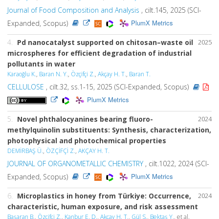
Journal of Food Composition and Analysis
, cilt.145, 2025 (SCI-
PlumX Metrics
Expanded, Scopus)
4.
Pd nanocatalyst supported on chitosan–waste oil
2025
microspheres for efficient degradation of industrial
pollutants in water
Karaoğlu K.
,
Baran N. Y.
,
Özçifçi Z.
,
Akçay H. T.
,
Baran T.
CELLULOSE
, cilt.32, ss.1-15, 2025 (SCI-Expanded, Scopus)
PlumX Metrics
5.
Novel phthalocyanines bearing fluoro-
2024
methylquinolin substituents: Synthesis, characterization,
photophysical and photochemical properties
DEMİRBAŞ Ü.
,
ÖZÇİFÇİ Z.
,
AKÇAY H. T.
JOURNAL OF ORGANOMETALLIC CHEMISTRY
, cilt.1022, 2024 (SCI-
PlumX Metrics
Expanded, Scopus)
6.
Microplastics in honey from Türkiye: Occurrence,
2024
characteristic, human exposure, and risk assessment
Başaran B.
,
Özçifçi Z.
,
Kanbur E. D.
,
Akçay H. T.
,
Gül S.
,
Bektaş Y.
, et al.