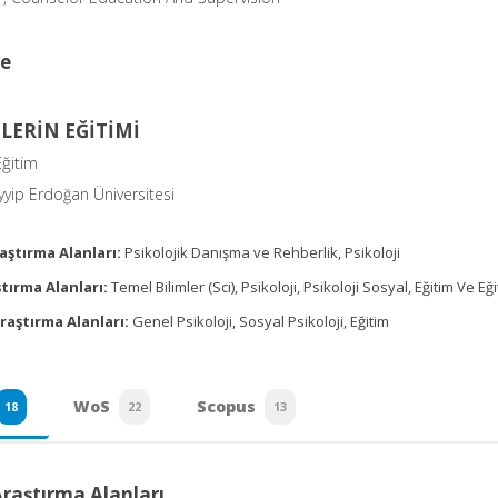
ce
İLERİN EĞİTİMİ
Eğitim
yip Erdoğan Üniversitesi
aştırma Alanları:
Psikolojik Danışma ve Rehberlik, Psikoloji
tırma Alanları:
Temel Bilimler (Sci), Psikoloji, Psikoloji Sosyal, Eğitim Ve Eğ
raştırma Alanları:
Genel Psikoloji, Sosyal Psikoloji, Eğitim
WoS
Scopus
18
22
13
Araştırma Alanları