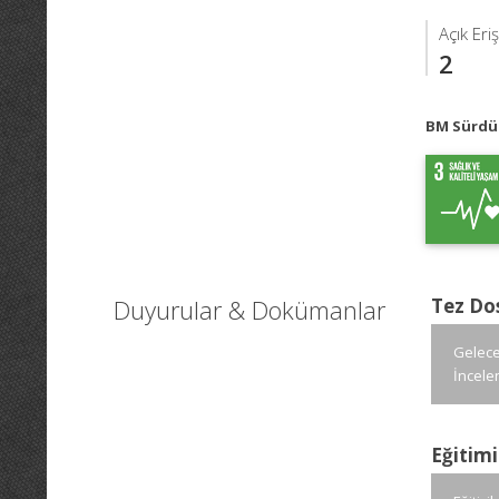
Açık Eri
2
BM Sürdür
Duyurular & Dokümanlar
Tez Do
Gelece
İncele
Eğitimi