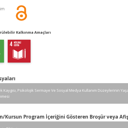
şim
ülebilir Kalkınma Amaçları
syaları
k Kaygısı, Psikolojik Sermaye Ve Sosyal Medya Kullanım Düzeylerinin Yaş
nmesi
n/Kursun Program İçeriğini Gösteren Broşür veya Afi