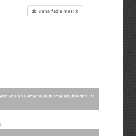
Daha fazla metrik
amın Anlam Ve Amacını Oluşturmadaki Etkilerinin
ş