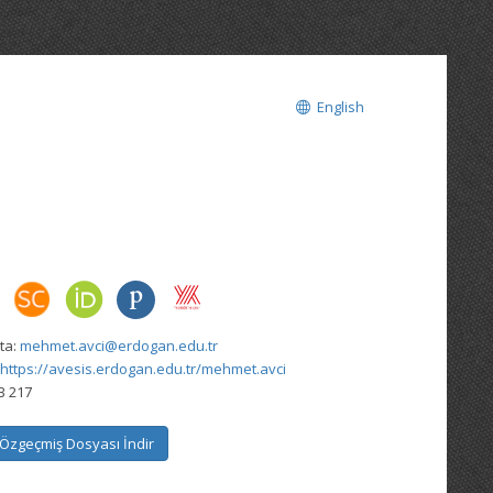
English
ta:
mehmet.avci@erdogan.edu.tr
https://avesis.erdogan.edu.tr/mehmet.avci
B 217
Özgeçmiş Dosyası İndir