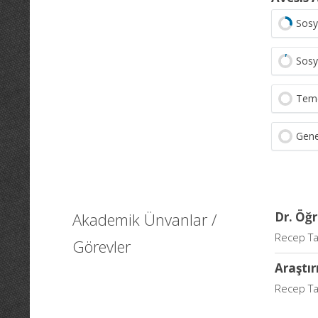
Sosy
Sosy
Teme
Gene
Akademik Ünvanlar /
Dr. Öğr
Recep Tay
Görevler
Araştır
Recep Tay