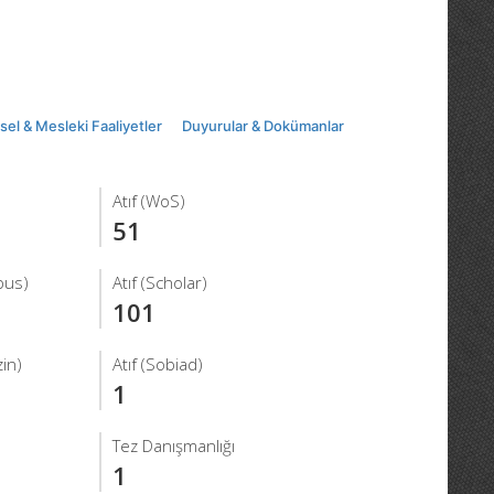
msel & Mesleki Faaliyetler
Duyurular & Dokümanlar
Atıf (WoS)
51
pus)
Atıf (Scholar)
101
in)
Atıf (Sobiad)
1
Tez Danışmanlığı
1