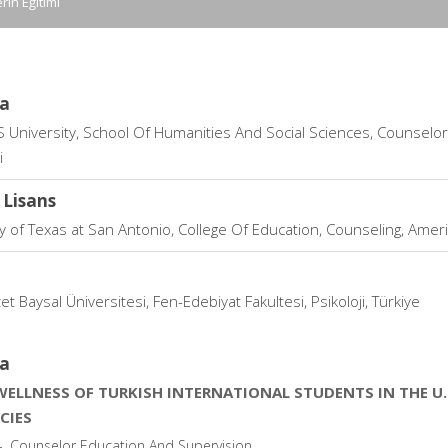
erin Eğitimi
a
’S University, School Of Humanities And Social Sciences, Counselor
i
 Lisans
y of Texas at San Antonio, College Of Education, Counseling, Amerik
et Baysal Üniversitesi, Fen-Edebiyat Fakultesi, Psikoloji, Türkiye
a
WELLNESS OF TURKISH INTERNATIONAL STUDENTS IN THE U
CIES
--, Counselor Education And Supervision