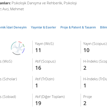
anları:
Psikolojik Danışma ve Rehberlik, Psikoloji
:
Avci, Mehmet
mik İdari Deneyim
Yayınlar & Eserler
Proje & Patent & Tasarım
Bili
Yayın (WoS)
Yayın (Scopus)
11
10
s (WoS)
Atıf (Scopus)
H-İndeks (Sco
16
2
s (Scholar)
Atıf (TrDizin)
H-İndeks (TrDiz
1
1
s (Sobiad)
Atıf (Diğer Toplam)
Proje
19
2