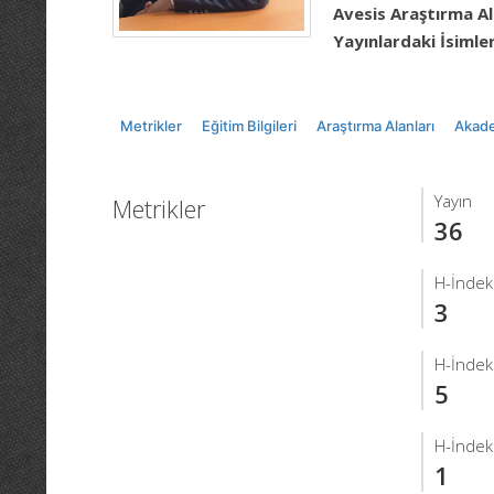
Avesis Araştırma Al
Yayınlardaki İsimler
Metrikler
Eğitim Bilgileri
Araştırma Alanları
Akade
Yayın
Metrikler
36
H-İndek
3
H-İndek
5
H-İndek
1