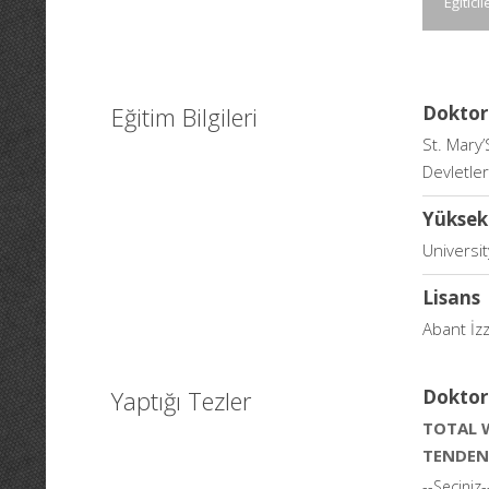
Eğiticil
Eğitim Bilgileri
Doktor
St. Mary
Devletler
Yüksek
Universit
Lisans
Abant İzz
Yaptığı Tezler
Doktor
TOTAL 
TENDEN
--Seçiniz