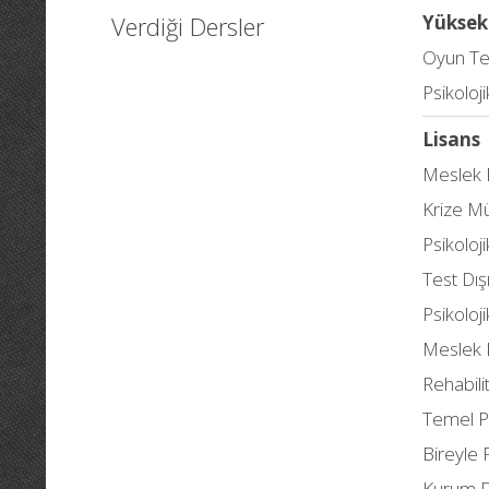
Verdiği Dersler
Yüksek
Oyun Te
Psikoloj
Lisans
Meslek E
Krize M
Psikoloj
Test Dış
Psikoloj
Meslek E
Rehabili
Temel Ps
Bireyle 
Kurum 