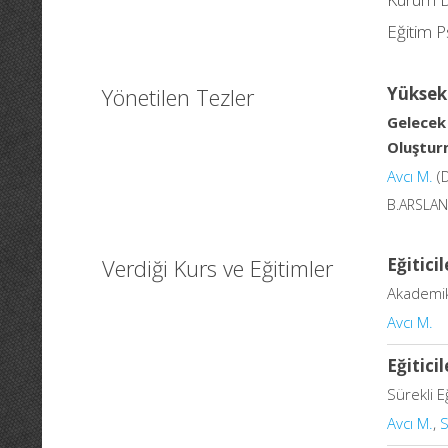
Eğitim Ps
Yönetilen Tezler
Yüksek
Gelecek
Oluşturm
Avcı M.
(
B.ARSLAN
Verdiği Kurs ve Eğitimler
Eğitici
Akademik 
Avcı M.
Eğitici
Sürekli E
Avcı M.
,
S