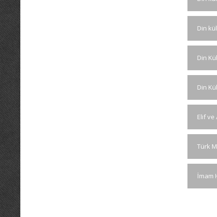
Din kü
Din Kül
Din Kü
Elif ve
Türk Mi
İmam Ha