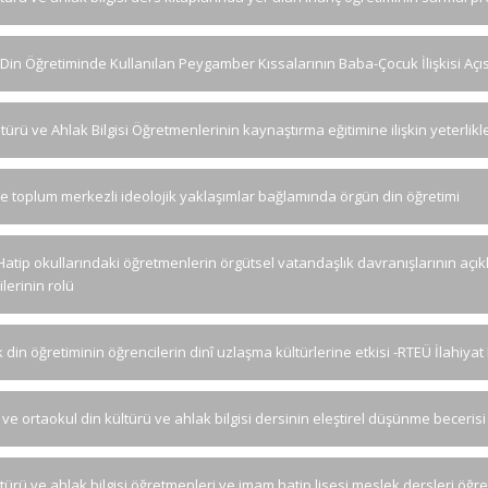
Din Öğretiminde Kullanılan Peygamber Kıssalarının Baba-Çocuk İlişkisi Aç
türü ve Ahlak Bilgisi Öğretmenlerinin kaynaştırma eğitimine ilişkin yeterlikle
ve toplum merkezli ideolojik yaklaşımlar bağlamında örgün din öğretimi
atip okullarındaki öğretmenlerin örgütsel vatandaşlık davranışlarının açıkla
ilerinin rolü
din öğretiminin öğrencilerin dinî uzlaşma kültürlerine etkisi -RTEÜ İlahiyat
l ve ortaokul din kültürü ve ahlak bilgisi dersinin eleştirel düşünme beceris
ltürü ve ahlak bilgisi öğretmenleri ve imam hatip lisesi meslek dersleri öğre