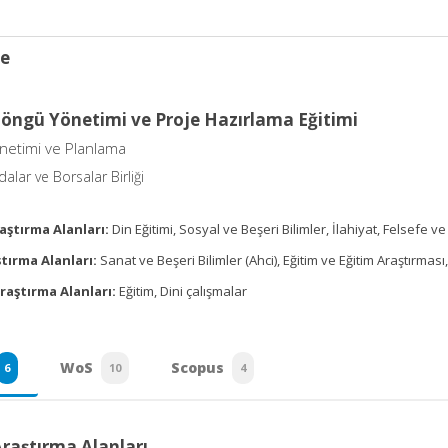
ce
Döngü Yönetimi ve Proje Hazırlama Eğitimi
önetimi ve Planlama
alar ve Borsalar Birliği
aştırma Alanları:
Din Eğitimi, Sosyal ve Beşeri Bilimler, İlahiyat, Felsefe ve 
tırma Alanları:
Sanat ve Beşeri Bilimler (Ahci), Eğitim ve Eğitim Araştırması, 
raştırma Alanları:
Eğitim, Dini çalışmalar
WoS
Scopus
6
10
4
Araştırma Alanları