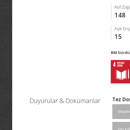
Atıf (Di
148
Açık Eri
15
BM Sürdür
Duyurular & Dokümanlar
Tez Do
Eleştir
Din kü