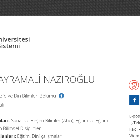
iversitesi
Sistemi
 BAYRAMALİ NAZIROĞLU
lsefe ve Din Bilimleri Bölümü
lı
E-pos
ları:
Sanat ve Beşeri Bilimler (Ahci), Eğitim ve Eğitim
İş Te
m Bilimsel Disiplinler
Fax T
anları:
Eğitim, Dini çalışmalar
Web: