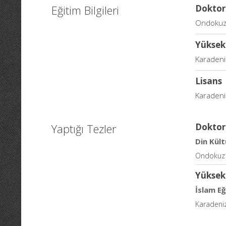
Eğitim Bilgileri
Doktor
Ondokuz M
Yüksek
Karadeniz
Lisans
Karadeniz
Yaptığı Tezler
Doktor
Din Kült
Ondokuz M
Yüksek
İslam Eğ
Karadeniz