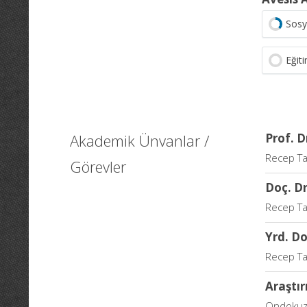
Sosy
Eğit
Akademik Ünvanlar /
Prof. D
Recep Tay
Görevler
Doç. Dr
Recep Tay
Yrd. Do
Recep Tay
Araştır
Ondokuz M