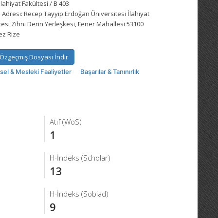
İlahiyat Fakültesi / B 403
 Adresi:
Recep Tayyip Erdoğan Üniversitesi İlahiyat
tesi Zihni Derin Yerleşkesi, Fener Mahallesi 53100
ez Rize
Özgeçmiş Dosyası İndir
msel & Mesleki Faaliyetler
Başarılar & Tanınırlık
Atıf (WoS)
1
H-İndeks (Scholar)
13
H-İndeks (Sobiad)
9