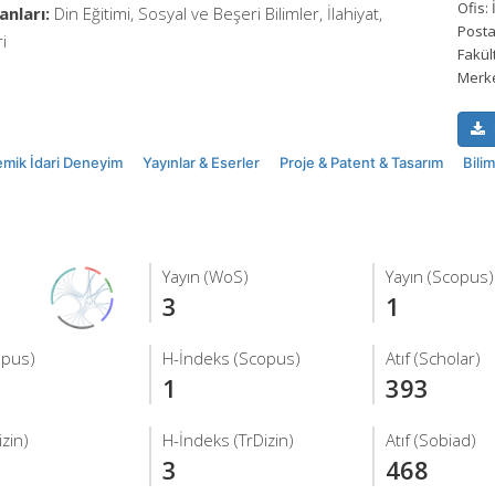
Ofis:
anları:
Din Eğitimi, Sosyal ve Beşeri Bilimler, İlahiyat,
Posta
i
Fakül
Merk
mik İdari Deneyim
Yayınlar & Eserler
Proje & Patent & Tasarım
Bili
Yayın (WoS)
Yayın (Scopus)
3
1
opus)
H-İndeks (Scopus)
Atıf (Scholar)
1
393
izin)
H-İndeks (TrDizin)
Atıf (Sobiad)
3
468