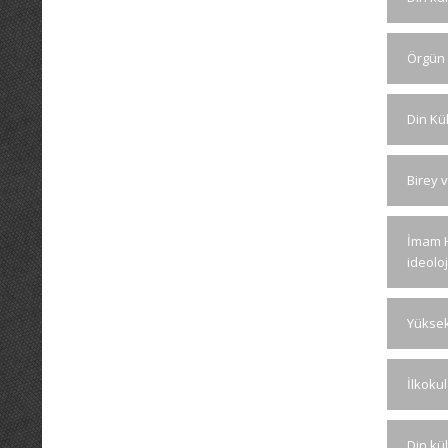
Örgün 
Din Kül
Birey 
İmam H
ideoloj
Yüksek 
İlkoku
Din kü