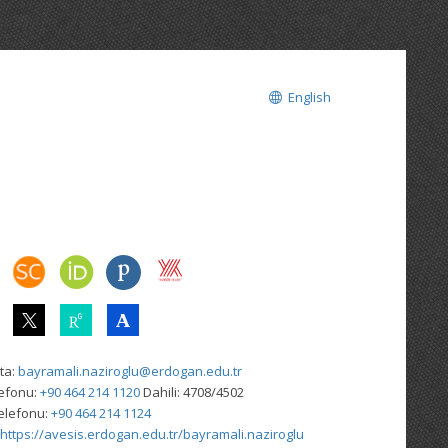
English
ta:
bayramali.naziroglu@erdogan.edu.tr
lefonu:
+90 464 214 1120
Dahili: 4708/4502
elefonu:
+90 464 214 1124
https://avesis.erdogan.edu.tr/bayramali.naziroglu