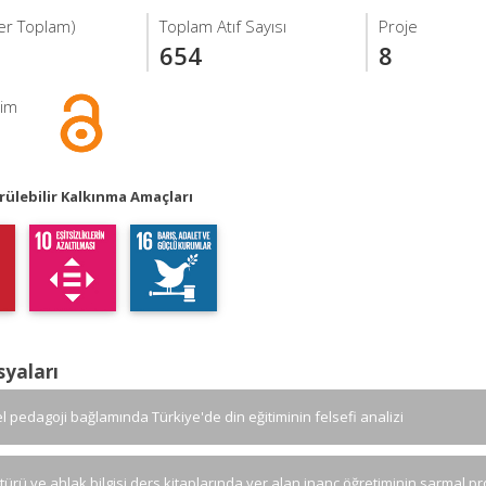
ğer Toplam)
Toplam Atıf Sayısı
Proje
654
8
şim
ülebilir Kalkınma Amaçları
syaları
el pedagoji bağlamında Türkiye'de din eğitiminin felsefi analizi
ltürü ve ahlak bilgisi ders kitaplarında yer alan inanç öğretiminin sarmal 