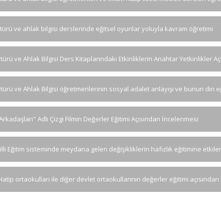
ltürü ve ahlak bilgisi derslerinde eğitsel oyunlar yoluyla kavram öğretimi
türü ve Ahlak Bilgisi Ders Kitaplarındaki Etkinliklerin Anahtar Yetkinlikler 
ltürü ve Ahlak Bilgisi öğretmenlerinin sosyal adalet anlayışı ve bunun din 
 Arkadaşları" Adlı Çizgi Filmin Değerler Eğitimi Açısından İncelenmesi
lli Eğitim sisteminde meydana gelen değişikliklerin hafızlık eğitimine etkiler
tip ortaokulları ile diğer devlet ortaokullarının değerler eğitimi açısından ka